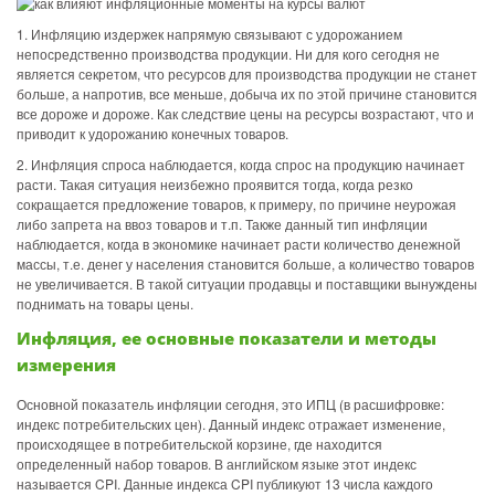
1. Инфляцию издержек напрямую связывают с удорожанием
непосредственно производства продукции. Ни для кого сегодня не
является секретом, что ресурсов для производства продукции не станет
больше, а напротив, все меньше, добыча их по этой причине становится
все дороже и дороже. Как следствие цены на ресурсы возрастают, что и
приводит к удорожанию конечных товаров.
2. Инфляция спроса наблюдается, когда спрос на продукцию начинает
расти. Такая ситуация неизбежно проявится тогда, когда резко
сокращается предложение товаров, к примеру, по причине неурожая
либо запрета на ввоз товаров и т.п. Также данный тип инфляции
наблюдается, когда в экономике начинает расти количество денежной
массы, т.е. денег у населения становится больше, а количество товаров
не увеличивается. В такой ситуации продавцы и поставщики вынуждены
поднимать на товары цены.
Инфляция, ее основные показатели и методы
измерения
Основной показатель инфляции сегодня, это ИПЦ (в расшифровке:
индекс потребительских цен). Данный индекс отражает изменение,
происходящее в потребительской корзине, где находится
определенный набор товаров. В английском языке этот индекс
называется CPI. Данные индекса CPI публикуют 13 числа каждого