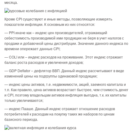
месяца.
Кроме CPI существуют и иные методы, позволяющие измерять
показатели инфляции. К основным из них относятся:
— PPI иначе как – индекс цен производителей, отражающий
себестоимость производимой ими продукции не беря в учет налогов с
продажи и добавочной цены дистрибуции. Значение данного индекса по
времени опережает данные CPI;
— COLI или – индекс расходов на проживание. Этот индекс отражает
баланс роста расходов и увеличения доходов;
— GDP Deflator – дефлятор ВВП. Данный индекс рассчитывают в виде
изменений цены на подгруппы одинаковой продукции;
— индекс цены активов, т.е. недвижимости, акций, заемного капитала и
т.п. Как правило, цена активов возрастает быстрее, чем стоимость денег
и CPI, поэтому владельцам активов инфляция выгодна, т.к. их капиталы
только увеличиваются;
— индекс Пааше. Данный индекс отражает отношение расходов
потребителей к расходам на покупку таких же наборов по ценам
базисного периода.