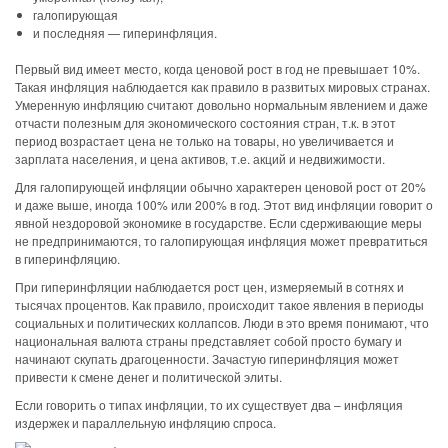
галопирующая
и последняя — гиперинфляция.
Первый вид имеет место, когда ценовой рост в год не превышает 10%.
Такая инфляция наблюдается как правило в развитых мировых странах.
Умеренную инфляцию считают довольно нормальным явлением и даже
отчасти полезным для экономического состояния стран, т.к. в этот
период возрастает цена не только на товары, но увеличивается и
зарплата населения, и цена активов, т.е. акций и недвижимости.
Для галопирующей инфляции обычно характерен ценовой рост от 20%
и даже выше, иногда 100% или 200% в год. Этот вид инфляции говорит о
явной нездоровой экономике в государстве. Если сдерживающие меры
не предпринимаются, то галопирующая инфляция может превратиться
в гиперинфляцию.
При гиперинфляции наблюдается рост цен, измеряемый в сотнях и
тысячах процентов. Как правило, происходит такое явления в периоды
социальных и политических коллапсов. Люди в это время понимают, что
национальная валюта страны представляет собой просто бумагу и
начинают скупать драгоценности. Зачастую гиперинфляция может
привести к смене денег и политической элиты.
Если говорить о типах инфляции, то их существует два – инфляция
издержек и параллельную инфляцию спроса.