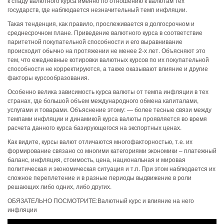
к спаду валютного курса именно по отношению к валютам тех
государств, где наблюдается незначительный темп инфляции.
Такая тенденция, как правило, прослеживается в долгосрочном и
среднесрочном плане. Приведение валютного курса в соответствие
паритетной покупательной способности и его выравнивание
происходит обычно на протяжении не менее 2-х лет. Объясняют это
тем, что ежедневные котировки валютных курсов по их покупательной
способности не корректируются, а также оказывают влияние и другие
факторы курсообразования.
Особенно велика зависимость курса валюты от темпа инфляции в тех
странах, где большой объем международного обмена капиталами,
услугами и товарами. Объяснение этому: — более тесные связи между
темпами инфляции и динамикой курса валюты проявляется во время
расчета данного курса базирующегося на экспортных ценах.
Как видите, курсы валют отличаются многофакторностью, т.е. их
формирование связано со многими категориями экономики – платежный
баланс, инфляция, стоимость, цена, национальная и мировая
политическая и экономическая ситуация и т.п. При этом наблюдается их
сложное переплетение и в разные периоды выдвижение в роли
решающих либо одних, либо других.
ОБЯЗАТЕЛЬНО ПОСМОТРИТЕ:Валютный курс и влияние на него
инфляции