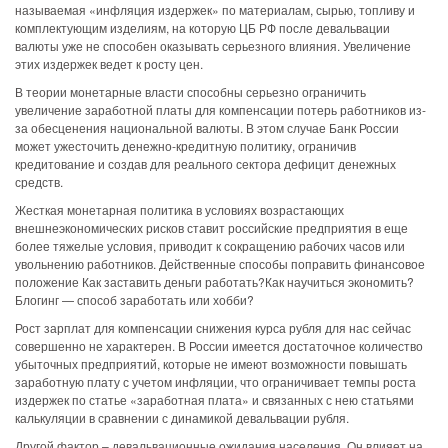
называемая «инфляция издержек» по материалам, сырью, топливу и
комплектующим изделиям, на которую ЦБ РФ после девальвации
валюты уже не способен оказывать серьезного влияния. Увеличение
этих издержек ведет к росту цен.
В теории монетарные власти способны серьезно ограничить
увеличение заработной платы для компенсации потерь работников из-
за обесценения национальной валюты. В этом случае Банк России
может ужесточить денежно-кредитную политику, ограничив
кредитование и создав для реального сектора дефицит денежных
средств.
Жесткая монетарная политика в условиях возрастающих
внешнеэкономических рисков ставит российские предприятия в еще
более тяжелые условия, приводит к сокращению рабочих часов или
увольнению работников. Действенные способы поправить финансовое
положение Как заставить деньги работать?Как научиться экономить?
Блогинг — способ заработать или хобби?
Рост зарплат для компенсации снижения курса рубля для нас сейчас
совершенно не характерен. В России имеется достаточное количество
убыточных предприятий, которые не имеют возможности повышать
заработную плату с учетом инфляции, что ограничивает темпы роста
издержек по статье «заработная плата» и связанных с нею статьями
калькуляции в сравнении с динамикой девальвации рубля.
Другой фактор – девальвационные ожидания населения. Он влияет на