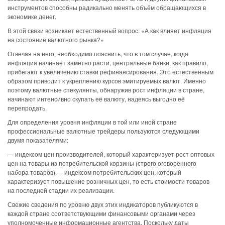
инструментов способны радикально менять объём обращающихся в
экономике денег.
В этой связи возникает естественный вопрос: «А как влияет инфляция
на состояние валютного рынка?»
Отвечая на него, необходимо пояснить, что в том случае, когда
инфляция начинает заметно расти, центральные банки, как правило,
прибегают к увеличению ставки рефинансирования. Это естественным
образом приводит к укреплению курсов эмитируемых валют. Именно
поэтому валютные спекулянты, обнаружив рост инфляции в стране,
начинают интенсивно скупать её валюту, надеясь выгодно её
перепродать.
Для определения уровня инфляции в той или иной стране
профессиональные валютные трейдеры пользуются следующими
двумя показателями:
— индексом цен производителей, который характеризует рост оптовых
цен на товары из потребительской корзины (строго оговорённого
набора товаров),— индексом потребительских цен, который
характеризует повышение розничных цен, то есть стоимости товаров
на последней стадии их реализации.
Свежие сведения по уровню двух этих индикаторов публикуются в
каждой стране соответствующими финансовыми органами через
уполномоченные информационные агентства. Поскольку даты