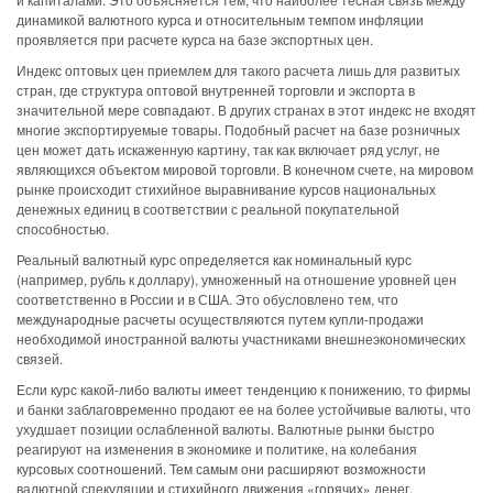
динамикой валютного курса и относительным темпом инфляции
проявляется при расчете курса на базе экспортных цен.
Индекс оптовых цен приемлем для такого расчета лишь для развитых
стран, где структура оптовой внутренней торговли и экспорта в
значительной мере совпадают. В других странах в этот индекс не входят
многие экспортируемые товары. Подобный расчет на базе розничных
цен может дать искаженную картину, так как включает ряд услуг, не
являющихся объектом мировой торговли. В конечном счете, на мировом
рынке происходит стихийное выравнивание курсов национальных
денежных единиц в соответствии с реальной покупательной
способностью.
Реальный валютный курс определяется как номинальный курс
(например, рубль к доллару), умноженный на отношение уровней цен
соответственно в России и в США. Это обусловлено тем, что
международные расчеты осуществляются путем купли-продажи
необходимой иностранной валюты участниками внешнеэкономических
связей.
Если курс какой-либо валюты имеет тенденцию к понижению, то фирмы
и банки заблаговременно продают ее на более устойчивые валюты, что
ухудшает позиции ослабленной валюты. Валютные рынки быстро
реагируют на изменения в экономике и политике, на колебания
курсовых соотношений. Тем самым они расширяют возможности
валютной спекуляции и стихийного движения «горячих» денег.