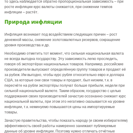
то здесь наблюдается обратно пропорциональная зависимость – при
росте инфляции курс валюты снижается, при снижении темпов
инфляции – растёт.
Природа инфляции
Инфляция возникает под воздействием следующих причин – рост
денежной массы, снижение золотовалютных резервов, сокращение
уровня производства и др.
Необходимо отметить тот момент, что сильная национальная валюта
не всегда выгодна государству. Эту зависимость легко проследить,
говоря об экспортёрах национальных товаров. Например, российские
производители выпускают определённую группу товаров и продают её
за рубеж. Им выгодно, чтобы курс рубля относительно евро и доллара
США, за которые они свои товары и продают, был низким, т.к. в
пересчёте на рубли экспортёры получат больше прибыли, недели при
сильной национальной валюте. Таким образом, государство с целью
поддержания своих производителей зачастую осознанно снижает курс
национальной валюты, при этом это негативно сказывается на уровне
инфляции, т.к. неминуемо повышаются цены на импортируемые
товары.
Зачастую правительства, чтобы показать народу (и своим избирателям)
эффективность своей работы намеренно занижают публикуемые
данные об уровне инфляции. Поэтому нужно отличать отчётные