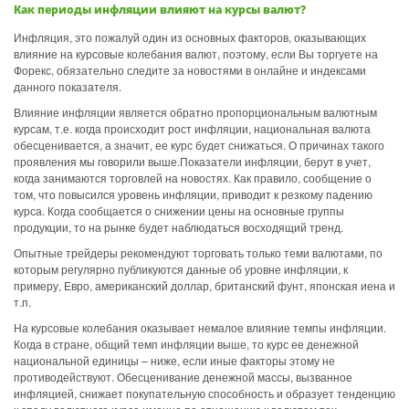
Как периоды инфляции влияют на курсы валют?
Инфляция, это пожалуй один из основных факторов, оказывающих
влияние на курсовые колебания валют, поэтому, если Вы торгуете на
Форекс, обязательно следите за новостями в онлайне и индексами
данного показателя.
Влияние инфляции является обратно пропорциональным валютным
курсам, т.е. когда происходит рост инфляции, национальная валюта
обесценивается, а значит, ее курс будет снижаться. О причинах такого
проявления мы говорили выше.Показатели инфляции, берут в учет,
когда занимаются торговлей на новостях. Как правило, сообщение о
том, что повысился уровень инфляции, приводит к резкому падению
курса. Когда сообщается о снижении цены на основные группы
продукции, то на рынке будет наблюдаться восходящий тренд.
Опытные трейдеры рекомендуют торговать только теми валютами, по
которым регулярно публикуются данные об уровне инфляции, к
примеру, Евро, американский доллар, британский фунт, японская иена и
т.п.
На курсовые колебания оказывает немалое влияние темпы инфляции.
Когда в стране, общий темп инфляции выше, то курс ее денежной
национальной единицы – ниже, если иные факторы этому не
противодействуют. Обесценивание денежной массы, вызванное
инфляцией, снижает покупательную способность и образует тенденцию