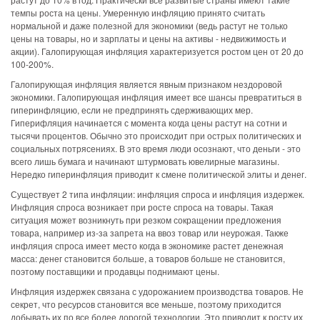
темпы роста на цены. Умеренную инфляцию принято считать
нормальной и даже полезной для экономики (ведь растут не только
цены на товары, но и зарплаты и цены на активы - недвижимость и
акции). Галопирующая инфляция характеризуется ростом цен от 20 до
100-200%.
Галопирующая инфляция является явным признаком нездоровой
экономики. Галопирующая инфляция имеет все шансы превратиться в
гиперинфляцию, если не предпринять сдерживающих мер.
Гиперифляция начинается с момента когда цены растут на сотни и
тысячи процентов. Обычно это происходит при острых политических и
социальных потрясениях. В это время люди осознают, что деньги - это
всего лишь бумага и начинают штурмовать ювелирные магазины.
Нередко гиперинфляция приводит к смене политической элиты и денег.
Существует 2 типа инфляции: инфляция спроса и инфляция издержек.
Инфляция спроса возникает при росте спроса на товары. Такая
ситуация может возникнуть при резком сокращении предложения
товара, например из-за запрета на ввоз товар или неурожая. Также
инфляция спроса имеет место когда в экономике растет денежная
масса: денег становится больше, а товаров больше не становится,
поэтому поставщики и продавцы поднимают цены.
Инфляция издержек связана с удорожанием производства товаров. Не
секрет, что ресурсов становится все меньше, поэтому приходится
добывать их по все более дорогой технологии. Это приводит к росту их