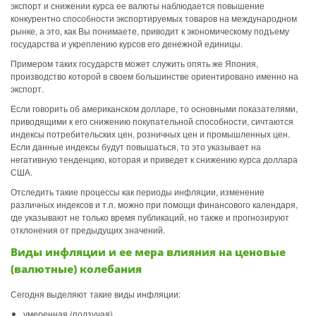
экспорт и снижении курса ее валюты наблюдается повышение
конкурентно способности экспортируемых товаров на международном
рынке, а это, как Вы понимаете, приводит к экономическому подъему
государства и укреплению курсов его денежной единицы.
Примером таких государств может служить опять же Япония,
производство которой в своем большинстве ориентировано именно на
экспорт.
Если говорить об американском долларе, то основными показателями,
приводящими к его снижению покупательной способности, сичтаются
индексы потребительских цен, розничных цен и промышленных цен.
Если данные индексы будут повышаться, то это указывает на
негативную тенденцию, которая и приведет к снижению курса доллара
США.
Отследить такие процессы как периоды инфляции, изменение
различных индексов и т.п. можно при помощи финансового календаря,
где указывают не только время публикаций, но также и прогнозируют
отклонения от предыдущих значений.
Виды инфляции и ее мера влияния на ценовые
(валютные) колебания
Сегодня выделяют такие виды инфляции:
умеренная (ползучая),