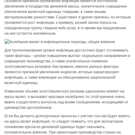
Основной причиной проявления инфляции является постоянное
увеличение в государстве денежной массы, значительное сокращение
обеспечения валютной единицы товарами, а также иными
материальными ценностями. Существуют и другие причины, по которым
проявляется рост инфляции, к примеру, резкий скачок спроса на
определенную группу товаров либо услуг, в то время как предложение
на них остается неизменным.
Для прогнозирования уровня инфляции достаточно будет отслеживать
такие факторы – резкое повышение выплат социального направления и
сокращение производства, а также значительное снижение
золотовалютных резервов. Как правило, именно данные факторы
являются причиной увеличения индексов, которые характеризуют
инфляцию, а также влияющие на обесценивание национальной
валютной единицы.
Изменение объема золотовалютного резерва однозначно влияют на
курсы валют, и вызывает курсовые колебания, по этой причине очень
важно осуществлять контроль над всеми сообщениями, исходящими от
руководства Центробанков.
Если Вы делаете долгосрочные прогнозы с учетом того как будет влиять
на курсы валют инфляция, то следует помнить, что для экспортеров
понижение курсов их денежной единицы будет оказывать
положительное влияние. При ориентации производства страны на