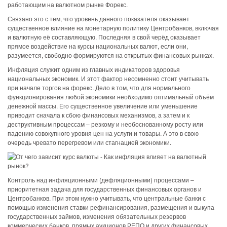
работающим на валютном рынке Форекс.
Связано это с тем, что уровень данного показателя оказывает
существенное влияние на монетарную политику Центробанков, включая
и валютную её составляющую. Последняя в свой черёд оказывает
прямое воздействие на курсы национальных валют, если они,
разумеется, свободно формируются на открытых финансовых рынках.
Инфляция служит одним из главных индикаторов здоровья
национальных экономик. И этот фактор несомненно стоит учитывать
при начале торгов на форекс. Дело в том, что для нормального
функционирования любой экономики необходимо оптимальный объём
денежной массы. Его существенное увеличение или уменьшение
приводит сначала к сбою финансовых механизмов, а затем и к
деструктивным процессам – резкому и необоснованному росту или
падению совокупного уровня цен на услуги и товары. А это в свою
очередь чревато перегревом или стагнацией экономики.
Контроль над инфляционными (дефляционными) процессами –
приоритетная задача для государственных финансовых органов и
Центробанков. При этом нужно учитывать, что центральные банки с
помощью изменения ставки рефинансирования, размещения и выкупа
государственных займов, изменения обязательных резервов
коммерческих банков, прямых аукционов РЕПО и других финансовых