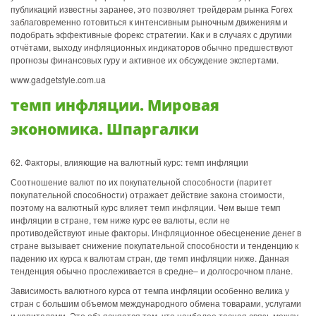
публикаций известны заранее, это позволяет трейдерам рынка Forex
заблаговременно готовиться к интенсивным рыночным движениям и
подобрать эффективные форекс стратегии. Как и в случаях с другими
отчётами, выходу инфляционных индикаторов обычно предшествуют
прогнозы финансовых гуру и активное их обсуждение экспертами.
www.gadgetstyle.com.ua
темп инфляции. Мировая
экономика. Шпаргалки
62. Факторы, влияющие на валютный курс: темп инфляции
Соотношение валют по их покупательной способности (паритет
покупательной способности) отражает действие закона стоимости,
поэтому на валютный курс влияет темп инфляции. Чем выше темп
инфляции в стране, тем ниже курс ее валюты, если не
противодействуют иные факторы. Инфляционное обесценение денег в
стране вызывает снижение покупательной способности и тенденцию к
падению их курса к валютам стран, где темп инфляции ниже. Данная
тенденция обычно прослеживается в средне– и долгосрочном плане.
Зависимость валютного курса от темпа инфляции особенно велика у
стран с большим объемом международного обмена товарами, услугами
и капиталами. Это объясняется тем, что наиболее тесная связь между