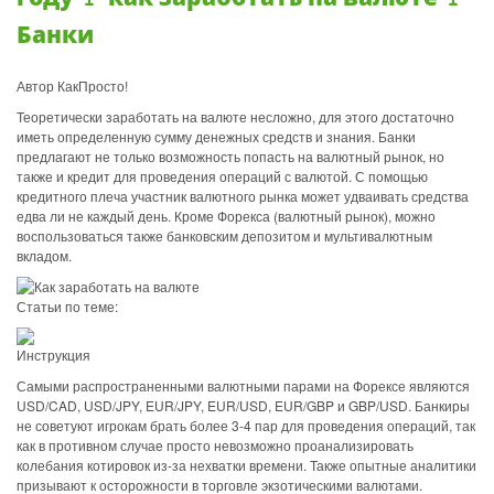
Банки
Автор КакПросто!
Теоретически заработать на валюте несложно, для этого достаточно
иметь определенную сумму денежных средств и знания. Банки
предлагают не только возможность попасть на валютный рынок, но
также и кредит для проведения операций с валютой. С помощью
кредитного плеча участник валютного рынка может удваивать средства
едва ли не каждый день. Кроме Форекса (валютный рынок), можно
воспользоваться также банковским депозитом и мультивалютным
вкладом.
Статьи по теме:
Инструкция
Самыми распространенными валютными парами на Форексе являются
USD/CAD, USD/JPY, EUR/JPY, EUR/USD, EUR/GBP и GBP/USD. Банкиры
не советуют игрокам брать более 3-4 пар для проведения операций, так
как в противном случае просто невозможно проанализировать
колебания котировок из-за нехватки времени. Также опытные аналитики
призывают к осторожности в торговле экзотическими валютами.