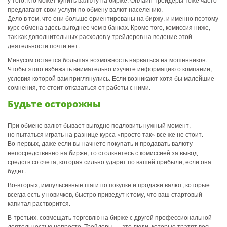
предлагают свои услуги по обмену валют населению.
Дело в том, что они больше ориентированы на биржу, и именно поэтому
курс обмена здесь выгоднее чем в банках. Кроме того, комиссия ниже,
так как дополнительных расходов у трейдеров на ведение этой
деятельности почти нет.
Минусом остается большая возможность нарваться на мошенников.
Чтобы этого избежать внимательно изучите информацию о компании,
условия которой вам приглянулись. Если возникают хотя бы малейшие
сомнения, то стоит отказаться от работы с ними.
Будьте осторожны
При обмене валют бывает выгодно подловить нужный момент,
но пытаться играть на разнице курса «просто так» все же не стоит.
Во-первых, даже если вы начнете покупать и продавать валюту
непосредственно на бирже, то столкнетесь с комиссией за вывод
средств со счета, которая сильно ударит по вашей прибыли, если она
будет.
Во-вторых, импульсивные шаги по покупке и продажи валют, которые
всегда есть у новичков, быстро приведут к тому, что ваш стартовый
капитал растворится.
В-третьих, совмещать торговлю на бирже с другой профессиональной
деятельностью непросто. Трейдеры — это люди, которые тратят весь