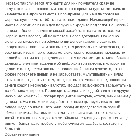
Нередко так случается, что найти для них покупателя сразу не
получается, а по прошествии некоторого времени курс может сильно
измениться и игрок останется в проигрыше. Для начала торгов на
Форексе нужно иметь 100 тыс валютных единиц. Начинающий игрок
может обратиться в банк для получения кредита под залог. Банковский
депозит - более доступный способ заработать на валюте, нежели
Форекс. Хотя последний может стать более доходным. Насколько
сильно вы рискуете при оформлении депозита можно судить по
процентной ставке – чем она выше, тем риск больше. Безусловно, во
всех цивилизованных странах есть системы страхования вкладов, но
полной гарантии возвращения денег вам не сможет дать никто. Важно в
данном случае иметь данные об инфляции той валюты, в которой вы
делаете вклад – если она выше процентной ставки депозита, то вы
скорее потеряете деньги, а не заработаете. Мультивалютный вклад
отличается от депозита тем, что здесь вы размещаете под проценты
деньги сразу в нескольких валютах, что даст возможность заработать на
колебаниях котировок. Переводить средства из одной валюты в другую
можно без комиссий и потери процентов, которые, кстати, меньше чем у
депозита. Если вы хотите заработать с помощью мультивалютного
вклада, надо понимать, что банк навряд ли предоставит выгодный
обменный курс. Поэтому переводить средства нужно тогда, когда у
какой-то валюты наблюдается устойчивая тенденция к росту. Есть еще
минус – банки часто требуют, чтобы сумма вклада была достаточно
большой.
Обратите внимание