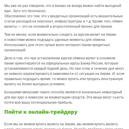
Мы уже не раз говорили, что в банках не всегда можно найти выгодный
курс. Зато это безопасно.
Обусловлено это тем, что у кредитных организаций есть внушительные
статьи расходов на персонал, инфраструктуры и т.д. Кроме того, обмен
валюты — это не основной а второстепенный бизнес для банков.
Тем не менее, если внимательно следить за курсом валют на бирже
и новостями можно подгадать удачные моменты для обмена.
Использовать для этого лучше всего интернет-банки кредитных
организаций.
Дело в том, что при установлении курсов обмена валют в основном
банки ориентируются на официальные курсы Банка России, которые
устанавливаются каждый будний день. Но при этом, в течение дня могут
их немного корректировать в зависимости от ситуации на бирже. И, если
правильно подгадать время, то можно купить или продать иностранную
валюту на более выгодных условиях.
Большими минусами такого способа являются изначально невыгодный
для вас курс и комиссия за конвертацию средств. Эти вещи могут съесть
почти всю вашу потенциальную прибыль.
Пойти к онлайн-трейдеру
Если мы не можем купить валюту на бирже, мы можем купить валюту
у того, кто может купить валюту на бирже. Онлайн-трейдеры тоже часто