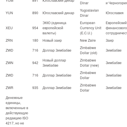
YUM
891
Югославский динар
Dinar
и Черногори
Yugoslavian
YUN
890
Югославский динар
Югославия
Dinar
ЭКЮ (единица
European
Европейский
XEU
954
европейской
Currency Unit
финансового
валюты)
(E.C.U.)
сотрудничес
ZRN
180
Новый заир
New Zaire
Заир
Zimbabwe
ZWD
716
Доллар Зимбабве
Зимбабве
Dollar (old)
Новый доллар
Zimbabwe
ZWN
942
Зимбабве
Зимбабве
Dollar (new)
Zimbabwe
ZWD
716
Доллар Зимбабве
Зимбабве
Dollar
Zimbabwe
ZWR
935
Доллар Зимбабве
Зимбабве
Dollar
Денежные
единицы,
включенные в
действующую
редакцию ISO
4217, но не