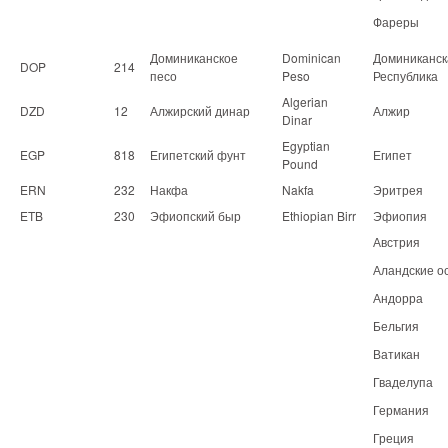
Фареры
Доминиканское
Dominican
Доминиканск
DOP
214
песо
Peso
Республика
Algerian
DZD
12
Алжирский динар
Алжир
Dinar
Egyptian
EGP
818
Египетский фунт
Египет
Pound
ERN
232
Накфа
Nakfa
Эритрея
ETB
230
Эфиопский быр
Ethiopian Birr
Эфиопия
Австрия
Аландские о
Андорра
Бельгия
Ватикан
Гваделупа
Германия
Греция