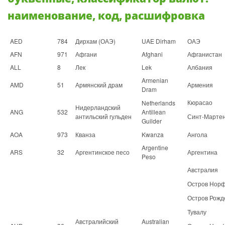
наименование, код, расшифровка
AED
784
Дирхам (ОАЭ)
UAE Dirham
ОАЭ
AFN
971
Афгани
Afghani
Афганистан
ALL
8
Лек
Lek
Албания
Armenian
AMD
51
Армянский драм
Армения
Dram
Кюрасао
Netherlands
Нидерландский
ANG
532
Antillean
антильский гульден
Синт-Марте
Guilder
AOA
973
Кванза
Kwanza
Ангола
Argentine
ARS
32
Аргентинское песо
Аргентина
Peso
Австралия
Остров Нор
Остров Рожд
Тувалу
Австралийский
Australian