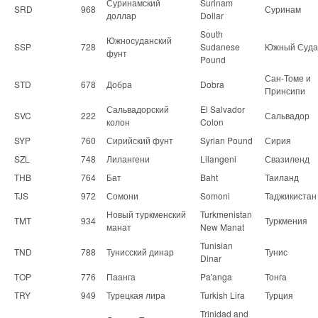
Суринамский
Surinam
SRD
968
Суринам
доллар
Dollar
South
Южносуданский
SSP
728
Sudanese
Южный Суда
фунт
Pound
Сан-Томе и
STD
678
Добра
Dobra
Принсипи
Сальвадорский
El Salvador
SVC
222
Сальвадор
колон
Colon
SYP
760
Сирийский фунт
Syrian Pound
Сирия
SZL
748
Лилангени
Lilangeni
Свазиленд
THB
764
Бат
Baht
Таиланд
TJS
972
Сомони
Somoni
Таджикистан
Новый туркменский
Turkmenistan
TMT
934
Туркмения
манат
New Manat
Tunisian
TND
788
Тунисский динар
Тунис
Dinar
TOP
776
Паанга
Pa'anga
Тонга
TRY
949
Турецкая лира
Turkish Lira
Турция
Trinidad and