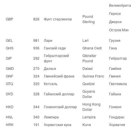
Великобрит
Гернси
Pound
GBP
826
Фунт стерлингов
Sterling
Джерси
Остров Мэн
GEL
981
Лари
Lari
Грузия
GHS
936
Ганский седи
Ghana Cedi
Гана
Гибралтарский
Gibraltar
GIP
292
Гибралтар
фунт
Pound
GMD
270
Даласи
Dalasi
Гамбия
GNF
324
Гвинейский франк
Guinea Franc
Гвинея
GTQ
320
Кетсаль
Quetzal
Гватемала
Guyana
GYD
328
Гайанский доллар
Гайана
Dollar
Hong Kong
HKD
344
Гонконгский доллар
Гонконг
Dollar
HNL
340
Лемпира
Lempira
Гондурас
HRK
191
Хорватская куна
Kuna
Хорватия