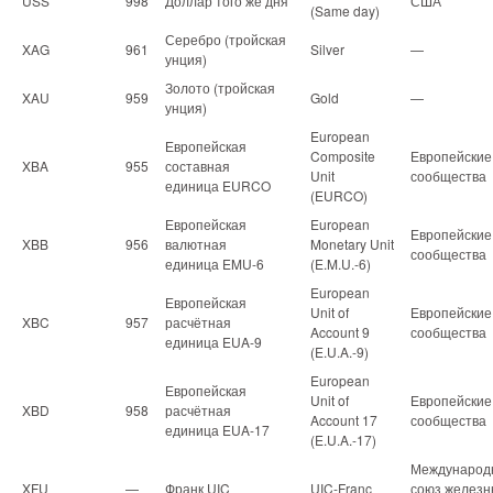
USS
998
Доллар того же дня
США
(Same day)
Серебро (тройская
XAG
961
Silver
—
унция)
Золото (тройская
XAU
959
Gold
—
унция)
European
Европейская
Composite
Европейские
XBA
955
составная
Unit
сообщества
единица EURCO
(EURCO)
Европейская
European
Европейские
XBB
956
валютная
Monetary Unit
сообщества
единица EMU-6
(E.M.U.-6)
European
Европейская
Unit of
Европейские
XBC
957
расчётная
Account 9
сообщества
единица EUA-9
(E.U.A.-9)
European
Европейская
Unit of
Европейские
XBD
958
расчётная
Account 17
сообщества
единица EUA-17
(E.U.A.-17)
Международ
XFU
—
Франк UIC
UIC-Franc
союз железн