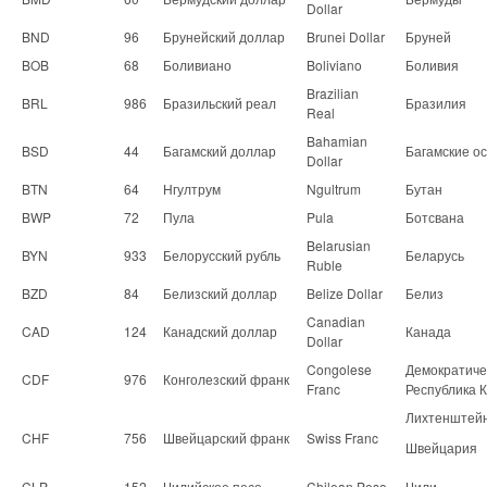
Dollar
BND
96
Брунейский доллар
Brunei Dollar
Бруней
BOB
68
Боливиано
Boliviano
Боливия
Brazilian
BRL
986
Бразильский реал
Бразилия
Real
Bahamian
BSD
44
Багамский доллар
Багамские о
Dollar
BTN
64
Нгултрум
Ngultrum
Бутан
BWP
72
Пула
Pula
Ботсвана
Belarusian
BYN
933
Белорусский рубль
Беларусь
Ruble
BZD
84
Белизский доллар
Belize Dollar
Белиз
Canadian
CAD
124
Канадский доллар
Канада
Dollar
Congolese
Демократиче
CDF
976
Конголезский франк
Franc
Республика К
Лихтенштей
CHF
756
Швейцарский франк
Swiss Franc
Швейцария
CLP
152
Чилийское песо
Chilean Peso
Чили