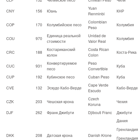
Yuan
CNY
156
Юань
КНР
Renminbi
Colombian
COP
170
Колумбийское песо
Колумбия
Peso
Единица реальной
Unidad de
COU
970
Колумбия
стоимости
Valor Real
Костариканский
Costa Rican
CRC
188
Коста-Рика
колон
Colon
Конвертируемое
Peso
CUC
931
Куба
песо
Convertible
CUP
192
Кубинское песо
Cuban Peso
Куба
Cape Verde
CVE
132
Эскудо Кабо-Верде
Кабо-Верде
Escudo
Czech
CZK
203
Чешская крона
Чехия
Koruna
DJF
262
Франк Джибути
Djibouti Franc
Джибути
Дания
Гренландия
DKK
208
Датская крона
Danish Krone
Гренландия