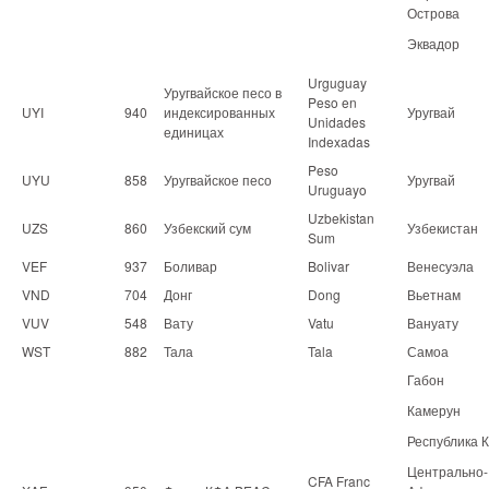
Острова
Эквадор
Urguguay
Уругвайское песо в
Peso en
UYI
940
индексированных
Уругвай
Unidades
единицах
Indexadas
Peso
UYU
858
Уругвайское песо
Уругвай
Uruguayo
Uzbekistan
UZS
860
Узбекский сум
Узбекистан
Sum
VEF
937
Боливар
Bolivar
Венесуэла
VND
704
Донг
Dong
Вьетнам
VUV
548
Вату
Vatu
Вануату
WST
882
Тала
Tala
Самоа
Габон
Камерун
Республика К
Центрально-
CFA Franc