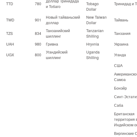
Доллар Тринидада
TTD
780
Tobago
Тринидад и Т
и Тобаго
Dollar
Новый тайваньский
New Taiwan
TWD
901
Тайвань
доллар
Dollar
Танзанийский
Tanzanian
TZS
834
Танзания
шиллинг
Shilling
UAH
980
Гривна
Hryvnia
Украина
Угандийский
Uganda
UGX
800
Уганда
шиллинг
Shilling
США
Американско
Самоа
Бонэйр
Синт-Эстати
Саба
Британская
территория 
Индийском о
Виргинские 