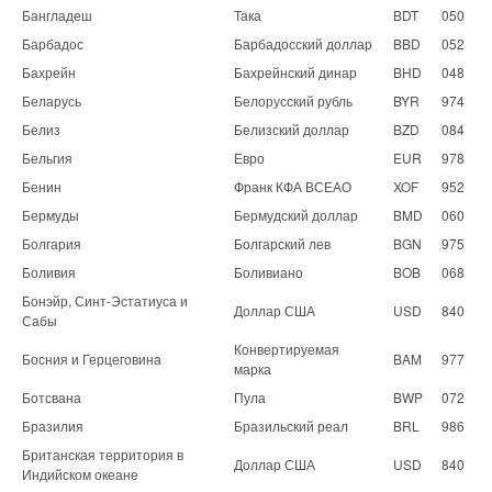
Бангладеш
Така
BDT
050
Барбадос
Барбадосский доллар
BBD
052
Бахрейн
Бахрейнский динар
BHD
048
Беларусь
Белорусский рубль
BYR
974
Белиз
Белизский доллар
BZD
084
Бельгия
Евро
EUR
978
Бенин
Франк КФА ВСЕАО
XOF
952
Бермуды
Бермудский доллар
BMD
060
Болгария
Болгарский лев
BGN
975
Боливия
Боливиано
BOB
068
Бонэйр, Синт-Эстатиуса и
Доллар США
USD
840
Сабы
Конвертируемая
Босния и Герцеговина
BAM
977
марка
Ботсвана
Пула
BWP
072
Бразилия
Бразильский реал
BRL
986
Британская территория в
Доллар США
USD
840
Индийском океане