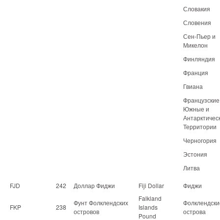
Словакия
Словения
Сен-Пьер и
Микелон
Финляндия
Франция
Гвиана
Французские
Южные и
Антарктичес
Территории
Черногория
Эстония
Литва
FJD
242
Доллар Фиджи
Fiji Dollar
Фиджи
Falkland
Фунт Фолклендских
Фолклендски
FKP
238
Islands
островов
острова
Pound