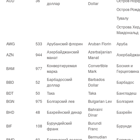
AUD
36
Остров Нор
доллар
Dollar
Остров Рожд
Тувалу
Острова Хер
Макдональд
AWG
533
Арубанский флорин
Aruban Florin
Аруба
Азербайджанский
Azerbaijanian
AZN
944
Азербайджа
манат
Manat
Конвертируемая
Convertible
Босния и
BAM
977
марка
Mark
Герцеговина
Барбадосский
Barbados
BBD
52
Барбадос
доллар
Dollar
BDT
50
Така
Taka
Бангладеш
BGN
975
Болгарский лев
Bulgarian Lev
Болгария
Bahraini
BHD
48
Бахрейнский динар
Бахрейн
Dinar
Бурундийский
Burundi
BIF
108
Бурунди
франк
Franc
Bermudian
BMD
60
Бермудский доллар
Бермуды