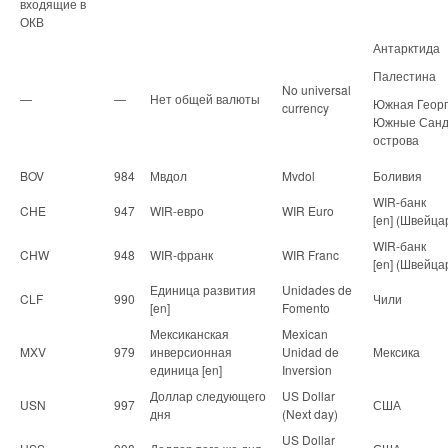
входящие в
ОКВ
Антарктида
Палестина
No universal
—
—
Нет общей валюты
Южная Георг
currency
Южные Санд
острова
BOV
984
Мвдол
Mvdol
Боливия
WIR-банк
CHE
947
WIR-евро
WIR Euro
[en] (Швейца
WIR-банк
CHW
948
WIR-франк
WIR Franc
[en] (Швейца
Единица развития
Unidades de
CLF
990
Чили
[en]
Fomento
Мексиканская
Mexican
MXV
979
инверсионная
Unidad de
Мексика
единица [en]
Inversion
Доллар следующего
US Dollar
USN
997
США
дня
(Next day)
US Dollar