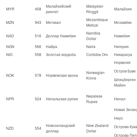
Малайзийский
Malaysian
MYR
458
Малайзия
ринггит
Ringgit
Mozambique
MZN
943
Метикал
Мозамбик
Metical
Namibia
NAD
516
Доллар Намибии
Намибия
Dollar
NGN
566
Найра
Naira
Нигерия
NIO
558
Золотая кордоба
Cordoba Oro
Никарагуа
Норвегия
Остров Буве
Norwegian
NOK
578
Норвежская крона
Krone
Шпицберген 
Майен
Nepalese
NPR
524
Непальская рупия
Непал
Rupee
Новая Зелан
Ниуэ
Новозеландский
New Zealand
Острова Кук
NZD
554
доллар
Dollar
Острова Пит