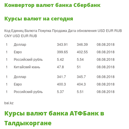
Конвертoр валют банка Сбербанк
Курсы валют на сегодня
Код Единиц Валюта Покупка Продажа Дата обновления USD EUR RUB
CNY USD EUR RUB
1
Доллар
343.91
346.39
08.08.2018
1
Евро
399.65
402.55
08.08.2018
1
Российский рубль
5.42
5.54
08.08.2018
1
Китайский юань
47.8
51
08.08.2018
1
Доллар
341.7
345.7
08.08.2018
1
Евро
400.3
404.3
08.08.2018
1
Российский рубль
5.37
5.51
08.08.2018
bai.kz
Курсы валют банка АТФБанк в
Талдыкоргане