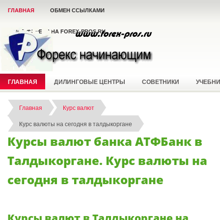
ГЛАВНАЯ
ОБМЕН ССЫЛКАМИ
ВСЁ О ФОРЕКС НА FOREX-PROS.RU
ГЛАВНАЯ
ДИЛИНГОВЫЕ ЦЕНТРЫ
СОВЕТНИКИ
УЧЕБН
Главная
Курс валют
Курс валюты на сегодня в талдыкоргане
Курсы валют банка АТФБанк в
Талдыкоргане. Курс валюты на
сегодня в талдыкоргане
Курсы валют в Талдыкоргане на