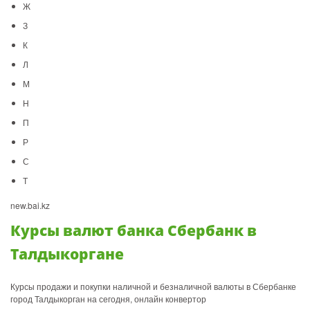
Ж
З
К
Л
М
Н
П
Р
С
Т
new.bai.kz
Курсы валют банка Сбербанк в
Талдыкоргане
Курсы продажи и покупки наличной и безналичной валюты в Сбербанке
город Талдыкорган на сегодня, онлайн конвертор