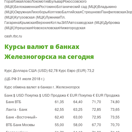
ГораИзмайловоЛокомотивБульварРокоссовского
(МЦК)БелокаменнаяРостокиноБотанический сад (МЦК)Владыкино
(МЦК)ОкружнаяЛихоборыКоптевоБалтийскаяСтрешневоПанфиловскаяЗор
(МЦК)Кутузовская (МЦК)ЛужникиПл.
ГагаринаКрымскаяВерхниеКотлыЗИЛАвтозаводская (МЦК)Дубровка
(МЦК)УгрешскаяНовохохловскаяНижегородская
cash.rbc.ru
Курсы валют в банках
Железногорска на сегодня
Курс Доллара США (USD) 62,78 Курс Евро (EUR) 73,2
(ЦБ РФ 31 июля 2018 г.)
Курс обмена валют в банках г. Железногорск
Банк $ USD Покупка $ USD Продажа € EUR Покупка € EUR Продажа
Банк ВТБ
61,35
64,40
71,70
74,80
Ланта - Банк
62,55
63,25
72,85
73,65
Банк «Восточный»
62,40
63,00
72,95
73,55
ВТБ Банк Москвы
55,00
58,00
67,70
70,70