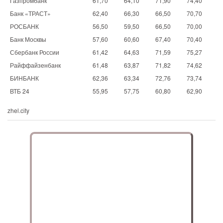
Газпромбанк
61,70
64,10
71,90
74,40
Банк «ТРАСТ»
62,40
66,30
66,50
70,70
РОСБАНК
56,50
59,50
66,50
70,00
Банк Москвы
57,60
60,60
67,40
70,40
Сбербанк России
61,42
64,63
71,59
75,27
Райффайзенбанк
61,48
63,87
71,82
74,62
БИНБАНК
62,36
63,34
72,76
73,74
ВТБ 24
55,95
57,75
60,80
62,90
zhel.city