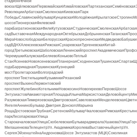
стадионРечной
вокзалЩёлковскаяПервомайскаяИзмайловскаяПартизанскаяСемёновскаяЭ
РеволюцииАрбатскаяСмоленскаяКиевскаяПарк
ПобедыСлавянскийбульварКунцевскаяМолодёжнаяКрылатскоеСтрогиноМ
шоссеПионерскаяФилевский
паркБагратионовскаяФилиКутузовскаяСтуденческаяСмоленскаяАрбатская
садВыставочнаяМеждународнаяОктябрьскаяДобрынинскаяТаганскаяПрос
МираНовослободскаяБелорусскаяКраснопресненскаяМедведковоБабушки
садВДНХАлексеевскаяРижскаяСухаревскаяТургеневскаяКитай-
городТретьяковскаяШаболовскаяЛенинскийпроспектАкадемическаяПроф
ЧеремушкиКалужскаяБеляевоКоньковоТеплый
СтанЯсеневоНовоясеневскаяПланернаяСходненскаяТушинскаяСпартакЩу
годаБаррикаднаяПушкинскаяКузнецкий
мостПролетарскаяВолгоградский
проспектТекстильщикиКузьминкиРязанский
проспектВыхиноЛермонтовский
проспектЖулебиноКотельникиНовокосиноНовогиреевоПеровоШоссе
ЭнтузиастовАвиамоторнаяПлощадьИльичаМарксистскаяДеловойцентрМи
РазумовскаяТимирязевскаяДмитровскаяСавеловскаяМенделеевскаяЦветн
ЯнгеляАнниноБульвар Дмитрия ДонскогоМарьина
РощаДостоевскаяТрубнаяСретенскийбульварЧкаловскаяРимскаяКрестьян
паркЛесопарковаяУлица
СтарокачаловскаяУлицаСкобелевскаяБульварадмиралаУшаковаУлицаГорч
МилашенковаТелецентрУл. АкадемикаКоролеваВыставочныйцентрУл.
СергеяЭйзенштейнаАндроновкаШоссе Энтузиастов (МЦК)Соколиная