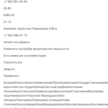
+7 962 951-45-54
63.80
6380.00
01:13
Киевская (Арбатско-Покровская) 238 м
+7 925 588-31-73
Ничего не найдено
Измените настройки фильтров или сбросьте их
Есть комиссия за конвертацию
Сбросить все
Закрыть
Применить
БульварРокоссовскогоЧеркизовскаяПреображенскаяплощадьСокольникиК
воротаЧистые прудыЛубянкаОхотный рядБиблиотекаим.
ЛенинаКропоткинскаяПарккультурыФрунзенскаяСпортивнаяВоробьёвы
горыУниверситетПроспект ВернадскогоЮго-
ЗападнаяТропарёвоРумянцевоСаларьевоАлма-
АтинскаяКрасногвардейскаяДомодедовскаяОреховоЦарицыноКантемиров