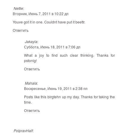
Nettie
:
Вторник, Июнь 7, 2011 в 10:22 дп
Youve got it in one. Couldnt have put it beettr.
Ответить
Jakayla
:
Суббота, Июнь 18, 2011 в 7:06 дп
What a joy to find such clear thinking. Thanks for
pstonig!
Ответить
Mahala
:
Воскресенье, Июнь 19, 2011 в 2:38 пп
Posts like this birgtehn up my day. Thanks for taking the
time.
Ответить
PolpravHalf
: