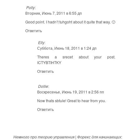
Polly
:
Вторник, Июнь 7, 2011 в 6:55 дп
Good point. I hadn’t tuhgoht about it quite that way. 🙂
Ответить
Elly
:
Суббота, Июнь 18, 2011 в 1:24 дп
Theres a srecet about your post.
ICTYBTIHTKY
Ответить
Dollie
:
Воскресенье, Июнь 19, 2011 в 2:56 пп
Now thats sbtule! Great to hear from you.
Ответить
Немного про теорию управления | Форекс для начинающих
: