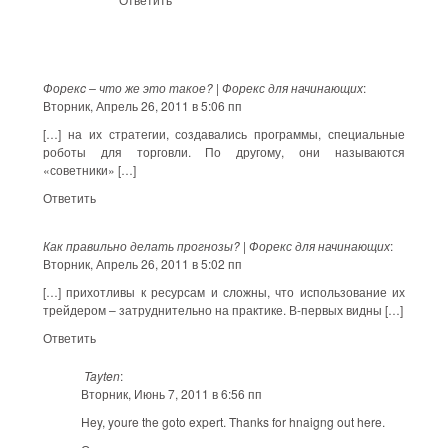
Форекc – что же это такое? | Форекс для начинающих
:
Вторник, Апрель 26, 2011 в 5:06 пп
[…] на их стратегии, создавались программы, специальные
роботы для торговли. По другому, они называются
«советники» […]
Ответить
Как правильно делать прогнозы? | Форекс для начинающих
:
Вторник, Апрель 26, 2011 в 5:02 пп
[…] прихотливы к ресурсам и сложны, что использование их
трейдером – затруднительно на практике. В-первых видны […]
Ответить
Tayten
:
Вторник, Июнь 7, 2011 в 6:56 пп
Hey, youre the goto expert. Thanks for hnaigng out here.