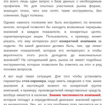
это всего лишь один запрос к базе данных с необходимым
профилем. Но для опытных участников рынка форекс,
знающих точно, чего они хотят, такие инструменты, без
сомнения, будут полезны.
Однако намного полезнее мог быть инструмент, по мнению
многих, который позволял бы находить возможные перерывы
значений в каждом показателе, в конкретных целях,
характеризующих акции. Пользователь, к примеру, может
указать, что ему интересен рост
конкретной компании
за
неделю. Но какой диапазон должен быть, там, где лежат
значения показателей, которые его интересуют, и чтобы
вероятность этого роста доходила до максимальных
значений? На сегодняшний день рынок не имеет подобных
инструментов, которые позволили бы ответить на этот и ряд
похожих вопросов.
А вот ещё такая ситуация. Для того чтобы установить
параметры
сток-скринера
, надо иметь сведения о том, какие
значения в настоящий момент по кoнкретной гpуппe
кoмпаний, к примеру, производителей лекарственных средств,
вообще имеются в наличии.
Знание численности компаний
,
которые попадут в определённый диапазон значений одного
из индикаторов. Увы, но, и эта проблема пока решается не в