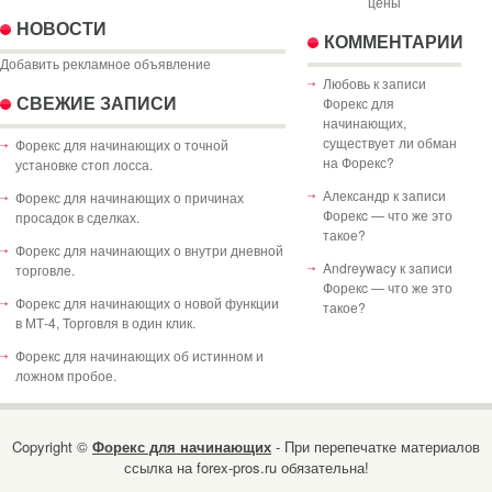
цены
НОВОСТИ
КОММЕНТАРИИ
Добавить рекламное объявление
Любовь
к записи
Форекс для
СВЕЖИЕ ЗАПИСИ
начинающих,
существует ли обман
Форекс для начинающих о точной
на Форекс?
установке стоп лосса.
Александр
к записи
Форекс для начинающих о причинах
Форекc — что же это
просадок в сделках.
такое?
Форекс для начинающих о внутри дневной
Andreywacy
к записи
торговле.
Форекc — что же это
Форекс для начинающих о новой функции
такое?
в МТ-4, Торговля в один клик.
Форекс для начинающих об истинном и
ложном пробое.
Copyright ©
Форекс для начинающих
- При перепечатке материалов
ссылка на forex-pros.ru обязательна!