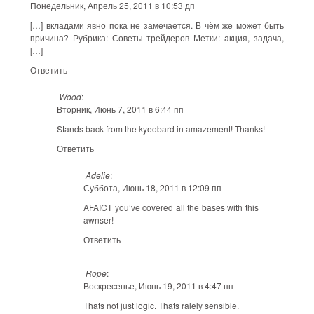
Понедельник, Апрель 25, 2011 в 10:53 дп
[…] вкладами явно пока не замечается. В чём же может быть
причина? Рубрика: Советы трейдеров Метки: акция, задача,
[…]
Ответить
Wood
:
Вторник, Июнь 7, 2011 в 6:44 пп
Stands back from the kyeobard in amazement! Thanks!
Ответить
Adelie
:
Суббота, Июнь 18, 2011 в 12:09 пп
AFAICT you’ve covered all the bases with this
awnser!
Ответить
Rope
:
Воскресенье, Июнь 19, 2011 в 4:47 пп
Thats not just logic. Thats ralely sensible.