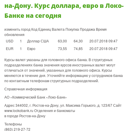
на-Дону. Курс доллара, евро в Локо-
Банке на сегодня
изменить город Код Единиц Валюта Покупка Продажа Время
обновления
USD
1
Доллар США
63,00
64,30
20.07.2018 09:47
EUR
1
Евро
73,55
74,85
20.07.2018 09:47
Курсы валют указаны для головного офиса банка. В структурных
подразделениях банка значения курсов иностранных валют могут
отличаться от значений, указанных для головного офиса. Курсы
меняются в течение дня. Уточняйте информацию у сотрудников банка
по контактным телефонам структурных подразделений.
Справочная информация
АО «Коммерческий Банк «Локо-Банк»
Адрес 344002, г. Ростов-на-Дону, ул. Максима Горького, д. 123/67 Сайт
www.lockobank.ru Отделения и банкоматы
в городе Ростов-на-Дону
Телефоны
(863) 219-27-72