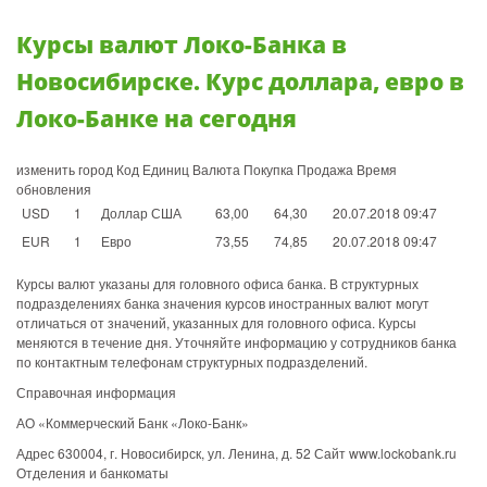
Курсы валют Локо-Банка в
Новосибирске. Курс доллара, евро в
Локо-Банке на сегодня
изменить город Код Единиц Валюта Покупка Продажа Время
обновления
USD
1
Доллар США
63,00
64,30
20.07.2018 09:47
EUR
1
Евро
73,55
74,85
20.07.2018 09:47
Курсы валют указаны для головного офиса банка. В структурных
подразделениях банка значения курсов иностранных валют могут
отличаться от значений, указанных для головного офиса. Курсы
меняются в течение дня. Уточняйте информацию у сотрудников банка
по контактным телефонам структурных подразделений.
Справочная информация
АО «Коммерческий Банк «Локо-Банк»
Адрес 630004, г. Новосибирск, ул. Ленина, д. 52 Сайт www.lockobank.ru
Отделения и банкоматы