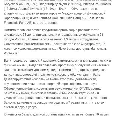
Богуславский (19,99%), Владимир Давыдик (19,99%), Михаил Рабинович
(13,30%), Андрей Куликов (13,19%). 15% и 11,06% находятся во
владении портфельных инвесторов — Международной финансовой
корпорации (IFC) и Ист Кэпитал Файнэншиэлс Фанд АБ (East Capital
Financials Fund AB) соответственно.
Помимо головного офиса кредитная организация располагает 5
филиалами, 53 дополнительными и операционными офисами в 21
городе России. В банке работают около 1,3 тысячи сотрудников.
Собственная банкоматная сеть насчитывает около 40 устройств, на
льготных условиях держателям карт Локо-банка доступны банкоматы
Росбанка.
Банк предлагает широкий комплекс банковских услуг для юридических и
физических лиц, выделяя отдельно, программу обслуживания частных
клиентов с высоким уровнем дохода. Помимо стандартных кредитно-
депозитных операций и расчетно-кассового обслуживания, банк
декларирует финансирование внешнеторговой деятельности,
осуществление лизинговых операций через аффилированную
Объединенную финансово-лизинговую компанию (ОФЛК), аренду
банковских ячеек, эмиссию и эквайринг банковских карт «Visa» и
«MasterCard» (в обращении находятся свыше 18 тыс. карт), интернет-
банкинг, денежные переводы посредством 7 различных платежных
систем и другие услуги.
Клиентская база кредитной организации насчитывает более 10 тысяч