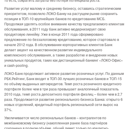
то есть, сократить затраты без потери потенциала роста.
Развитие услуг малому и среднему бизнесу, оставаясь стратегическим
приоритетом, позволило ЛОКО-Банку на растущем рынке сохранить
позиции в ТОП-10 крупнейших банков по кредитованию МСБ.
Продолжая уделять особое внимание качеству предлагаемого клиентам
обслуживания, в 2011 году банк активно модернизирует свою
продуктовую линейку. Уже в конце 2011 года сформировано
предложение по беззалоговому кредитованию, которое стартовало в
начале 2012 года. В обслуживании корпоративных клиентов Банк
делает акцент на качественном развитии индивидуального
комплексного обслуживания, а также разработке и внедрении новых
уникальных продуктов, таких как дистанционный банкинг «ЛОКО-Офис»
и cash-pooling.
ЛОКО-Банк продолжает активное развитие розничных услуг. По данным
РБК.Рейтинг, Банк входит в ТОП-30 лучших розничных банков и TOП-15
по объёму выданных автокредитов. Темп роста розничного кредитного
портфеля более чем в три раза превышает аналогичный показатель
2010 года, темп роста депозитного портфеля физлиц – более чем в 2,7
раза. Продолжается развитие регионального бизнеса Банка: открыто 6
новых отделений, кредитный портфель региональной сети вырос на
37%.
Увеличивается число региональных банков – контрагентов по
межбанковскому бизнесу (накопленная ранее база партнёров
сохранена в полном объёме, общий лимит только по кредитно-