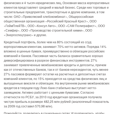
физических и 4 тысяч юридических лиц, Основная масса корпоративных
клиентов представляет средний и малый бизнес. Среди них торговые и
строительные предприятия, транспортные и другие компании, в том
числе: ОАО «Приволжский хлебокомбинат», Общероссийская
общественная организация «Российский Красный Крест», ООО
«ГеймПлейТВ», ООО «Консул Авто», ООО «САМ Полиграфист», ООО
«Семфир», ООО «Производство строительной химии», ООО
«Энергоспецтранс» и другие.
Кредитный портфель, более чем на 80% состоящий из ссуд
корпоративным клиентам, занимает 70% нетто-активов. Порядка 14%
вложено в ценные бумаги, преимущественно в облигации российских
компаний и банков. Пассивная часть баланса сравнительно хорошо
диверсифицирована в разрезе финансовых инструментов. 27%
занимают привлеченные межбанковские кредиты и депозиты, причем
как от отечественных банков, так и от банков-нерезидентов, чуть менее
27% пассивов формируют остатки на расчетных и депозитных счетах
компаний-клиентов, по 15% приходится на средства физических лиц и
выпущенные векселя и облигации. На внутреннем рынке межбанковских
кредитов в текущем году Локо-банк стабильно выступает нетто-
заемщиком. Активно работает с ценными бумагами. Согласно
отчетности по РСБУ, за 2010 год кредитная организация получила
чистую прибыль в размере 482,25 млн рублей (аналогичный показатель
за 2009 год составил 570,98 млн).
Пожалуйста, поделитесь в социальных сетях: И подпишитесь, чтобы