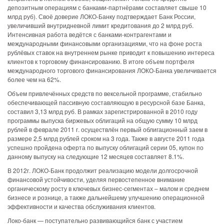
депозитным операциям с банками-партнёрами составляет свыше 10
млрд руб). Своё доверие ЛОКО-Банку подтверждает Банк России,
увеличивший внутридневной лимит кредитования до 2 млрд руб.
Интенсивная работа ведётся с банками-контрагентами и
международными финансовыми организациями, что на фоне роста
рублёвых ставок на внутреннем рынке приводит к повышению интереса
клиентов к торговому финансированию. В итоге объем портфеля
международного торгового финансирования ЛОКО-Банка увеличивается
более чем на 62%.
Объем привлечённых средств по вексельной программе, стабильно
обеспечивающей пассивную составляющую в ресурсной базе Банка,
составил 3,13 млрд руб. В рамках зарегистрированной в 2010 году
программы выпуска биржевых облигаций на общую сумму 10 млрд
рублей в феврале 2011 г. осуществлён первый облигационный заем в
размере 2,5 млрд рублей сроком на 3 года. Также в августе 2011 года
успешно пройдена оферта по выпуску облигаций серии 05, купон по
данному выпуску на следующие 12 месяцев составляет 8.1%.
В 2012г. ЛОКО-Банк продолжит реализацию модели долгосрочной
финансовой устойчивости, уделяя первостепенное внимание
органическому росту в ключевых бизнес-сегментах – малом и среднем
бизнесе и рознице, а также дальнейшему улучшению операционной
эффективности и качества обслуживания клиентов.
Локо-банк — поступательно развивающийся банк с участием