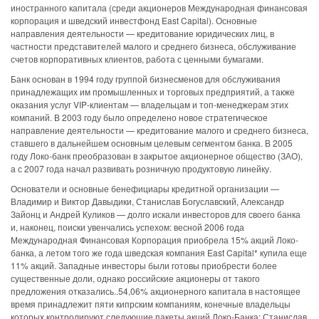
иностранного капитала (среди акционеров Международная финансовая
корпорация и шведский инвестфонд East Capital). Основные
направления деятельности — кредитование юридических лиц, в
частности представителей малого и среднего бизнеса, обслуживание
счетов корпоративных клиентов, работа с ценными бумагами.
Банк основан в 1994 году группой бизнесменов для обслуживания
принадлежащих им промышленных и торговых предприятий, а также
оказания услуг VIP-клиентам — владельцам и топ-менеджерам этих
компаний. В 2003 году было определено новое стратегическое
направление деятельности — кредитование малого и среднего бизнеса,
ставшего в дальнейшем основным целевым сегментом банка. В 2005
году Локо-банк преобразован в закрытое акционерное общество (ЗАО),
а с 2007 года начал развивать розничную продуктовую линейку.
Основатели и основные бенефициары кредитной организации —
Владимир и Виктор Давыдики, Станислав Богуславский, Александр
Зайонц и Андрей Куликов — долго искали инвесторов для своего банка
и, наконец, поиски увенчались успехом: весной 2006 года
Международная Финансовая Корпорация приобрела 15% акций Локо-
банка, а летом того же года шведская компания East Capital* купила еще
11% акций. Западные инвесторы были готовы приобрести более
существенные доли, однако российские акционеры от такого
предложения отказались..54,06% акционерного капитала в настоящее
время принадлежит пяти кипрским компаниям, конечные владельцы
которых контролируют следующие пакеты акций Локо-Банка: Станислав