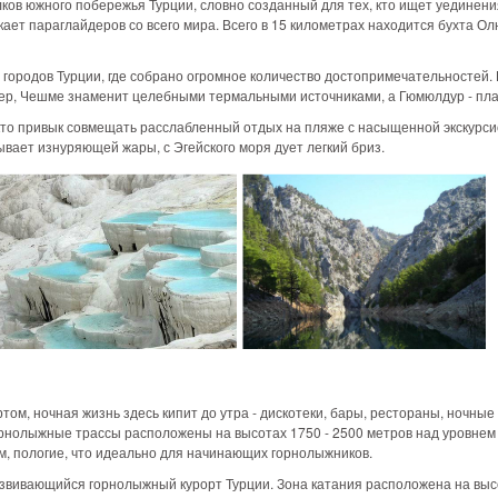
лков южного побережья Турции, словно созданный для тех, кто ищет уединени
кает параглайдеров со всего мира. Всего в 15 километрах находится бухта 
 городов Турции, где собрано огромное количество достопримечательностей.
ер, Чешме знаменит целебными термальными источниками, а Гюмюлдур - пла
кто привык совмещать расслабленный отдых на пляже с насыщенной экскурси
ывает изнуряющей жары, с Эгейского моря дует легкий бриз.
ом, ночная жизнь здесь кипит до утра - дискотеки, бары, рестораны, ночны
орнолыжные трассы расположены на высотах 1750 - 2500 метров над уровнем 
ем, пологие, что идеально для начинающих горнолыжников.
вивающийся горнолыжный курорт Турции. Зона катания расположена на высо