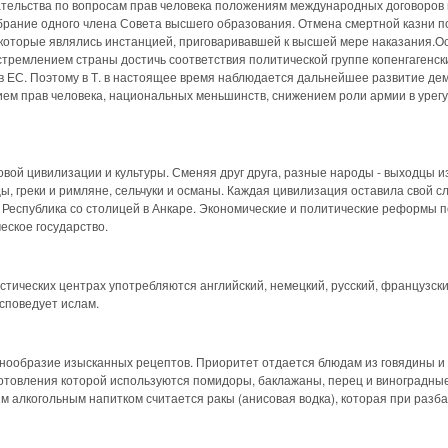
ательства по вопросам прав человека положениям международных договоров 
рание одного члена Совета высшего образования. Отмена смертной казни по
 которые являлись инстанцией, приговаривавшей к высшей мере наказания.
стремлением страны достичь соответствия политической группе копенгагенск
 ЕС. Поэтому в Т. в настоящее время наблюдается дальнейшее развитие демо
ием прав человека, национальных меньшинств, снижением роли армии в урегу
овой цивилизации и культуры. Сменяя друг друга, разные народы - выходцы и
, греки и римляне, сельчуки и османы. Каждая цивилизация оставила свой сл
 Республика со столицей в Анкаре. Экономические и политические реформы 
еское государство.
истических центрах употребляются английский, немецкий, русский, французск
споведует ислам.
знообразие изысканных рецептов. Приоритет отдается блюдам из говядины и 
готовления которой используются помидоры, баклажаны, перец и виноградные 
 алкогольным напитком считается ракы (анисовая водка), которая при разб