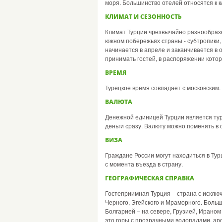
моря. Большинство отелей относятся к 
КЛИМАТ И СЕЗОННОСТЬ
Климат Турции чрезвычайно разнообразе
южном побережьях страны - субтропики,
начинается в апреле и заканчивается в о
принимать гостей, в распоряжении котор
ВРЕМЯ
Турецкое время совпадает с московским.
ВАЛЮТА
Денежной единицей Турции является ту
деньги сразу. Валюту можно поменять в 
ВИЗА
Граждане России могут находиться в Тур
с момента въезда в страну.
ГЕОГРАФИЧЕСКАЯ СПРАВКА
Гостеприимная Турция – страна с исклю
Черного, Эгейского и Мраморного. Больш
Болгарией – на севере, Грузией, Ираном
это горы с прозрачными водопадами, ар