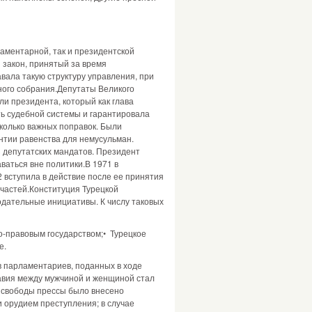
аментарной, так и президентской
 закон, принятый за время
вала такую структуру управления, при
ьного собрания.Депутаты Великого
и президента, который как глава
ть судебной системы и гарантировала
колько важных поправок. Были
нтии равенства для немусульман.
3 депутатских мандатов. Президент
аваться вне политики.В 1971 в
 вступила в действие после ее принятия
частей.Конституция Турецкой
одательные инициативы. К числу таковых
но-правовым государством;• Турецкое
е.
в парламентариев, поданных в ходе
равия между мужчиной и женщиной стал
я свободы прессы было внесено
 орудием преступления; в случае