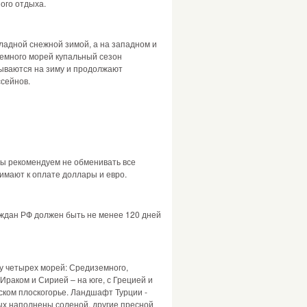
ного отдыха.
ладной снежной зимой, а на западном и
земного морей купальный сезон
крываются на зиму и продолжают
ссейнов.
ы рекомендуем не обменивать все
нимают к оплате доллары и евро.
раждан РФ должен быть не менее 120 дней
у четырех морей: Средиземного,
Ираком и Сирией – на юге, с Грецией и
ском плоскогорье. Ландшафт Турции -
ых наполнены соленой, другие пресной