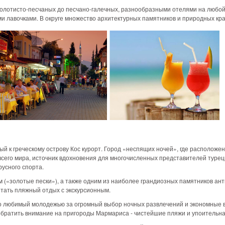
 золотисто-песчаных до песчано-галечных, разнообразными отелями на любо
и лавочками. В округе множество архитектурных памятников и природных кра
й к греческому острову Кос курорт. Город «неспящих ночей», где расположе
всего мира, источник вдохновения для многочисленных представителей турец
русного спорта.
 («золотые пески»), а также одним из наиболее грандиозных памятников ант
етать пляжный отдых с экскурсионным.
чо любимый молодежью за огромный выбор ночных развлечений и экономные в
обратить внимание на пригороды Мармариса - чистейшие пляжи и упоительн