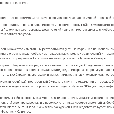
рощает выбор тура.
 полетная программа Coral Travel очень разнообразная - выбирайте на свой вк
 переплелись Европа и Азия, история и современность. Район Султанхамет п
, а Лалели вот уже несколько десятилетий является местом силы для любого 
го в рамках экскурсии.
елей, множество изысканных ресторанчиков, уютные кофейни в национально
зины с огромным разнообразием товаров, парки водных развлечений и, нако
а - все это превратило Анталию в знаменитую столицу Турецкой Ривьеры.
 окружают Таврические горы, а с юга омывают теплые воды Средиземного моря
до конца октября. В отелях немало молодежи, атмосфера непринужденная и 
 не только барами, дискотеками и магазинами, но и внушительным количеств
уристический рай, построенный буквально с нуля - в отдалении от городов.
гают все виды активно-оздоровительного отдыха. Лучшие SPA-центры, гольф-
апахами хвойных деревьев, а море, благодаря галечным пляжам, особенно чис
ние. И в центре курорта, и в поселках-спутниках имеется огромный выбор б
тся Inferno, Aura, Budda. Любителям экскурсионных выездов тоже будет, чем 
- Фазелис и Олимпос.