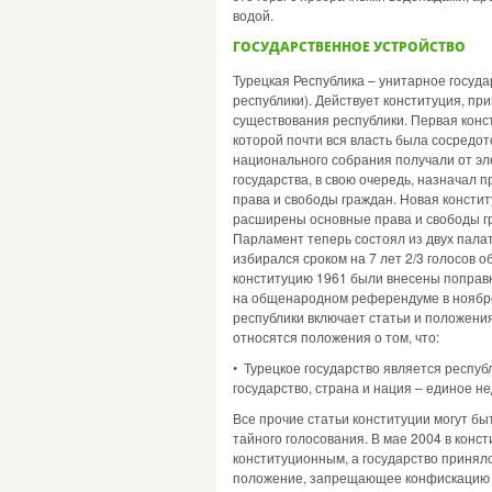
водой.
ГОСУДАРСТВЕННОЕ УСТРОЙСТВО
Турецкая Республика – унитарное госуд
республики). Действует конституция, пр
существования республики. Первая конс
которой почти вся власть была сосредо
национального собрания получали от эл
государства, в свою очередь, назначал
права и свободы граждан. Новая консти
расширены основные права и свободы гр
Парламент теперь состоял из двух пала
избирался сроком на 7 лет 2/3 голосов 
конституцию 1961 были внесены поправк
на общенародном референдуме в ноябре 
республики включает статьи и положени
относятся положения о том, что:
• Турецкое государство является респуб
государство, страна и нация – единое н
Все прочие статьи конституции могут бы
тайного голосования. В мае 2004 в кон
конституционным, а государство принял
положение, запрещающее конфискацию им