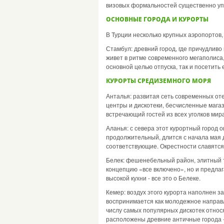
визовых формальностей существенно уп
ОСНОВНЫЕ ГОРОДА И КУРОРТЫ
В Турции несколько крупных аэропортов,
Стамбул: древний город, где причудливо
живет в ритме современного мегаполиса
основной целью отпуска, так и посетить е
КУРОРТЫ СРЕДИЗЕМНОГО МОРЯ
Анталья: развитая сеть современных от
центры и дискотеки, бесчисленные мага
встречающий гостей из всех уголков мир
Аланья: с севера этот курортный город
продолжительный, длится с начала мая 
соответствующие. Окрестности славятся
Белек: фешенебельный район, элитный т
концепцию «все включено», но и предла
высокой кухни - все это о Белеке.
Кемер: воздух этого курорта наполнен з
воспринимается как молодежное направле
числу самых популярных дискотек относя
расположены древние античные города 