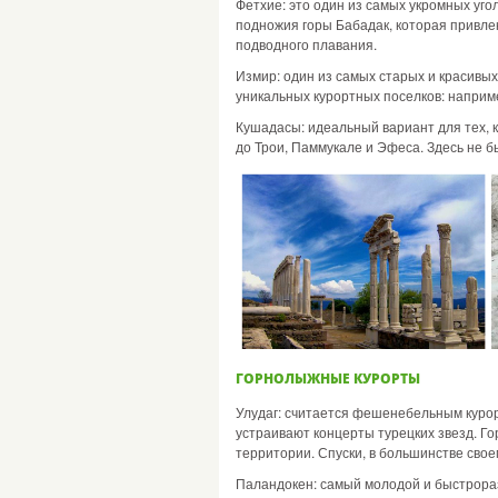
Фетхие: это один из самых укромных уго
подножия горы Бабадак, которая привле
подводного плавания.
Измир: один из самых старых и красивых
уникальных курортных поселков: наприм
Кушадасы: идеальный вариант для тех, 
до Трои, Паммукале и Эфеса. Здесь не б
ГОРНОЛЫЖНЫЕ КУРОРТЫ
Улудаг: считается фешенебельным курорт
устраивают концерты турецких звезд. Г
территории. Спуски, в большинстве сво
Паландокен: самый молодой и быстрораз