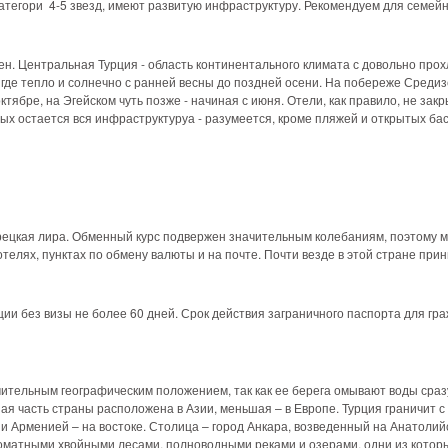
категори 4-5 звезд, имеют развитую инфраструктуру. Рекомендуем для семей
н. Центральная Турция - область континентального климата с довольно прох
 где тепло и солнечно с ранней весны до поздней осени. На побереже Среди
ктябре, на Эгейском чуть позже - начиная с июня. Отели, как правило, не за
ых остается вся инфраструктуруа - разумеется, кроме пляжей и открытых ба
рецкая лира. Обменный курс подвержен значительным колебаниям, поэтому м
отелях, пунктах по обмену валюты и на почте. Почти везде в этой стране при
ции без визы не более 60 дней. Срок действия заграничного паспорта для г
чительным географическим положением, так как ее берега омывают воды сраз
ая часть страны расположена в Азии, меньшая – в Европе. Турция граничит с 
 и Арменией – на востоке. Столица – город Анкара, возведенный на Анатолий
оматными хвойными лесами, полноводными реками и озерами, одни из котор