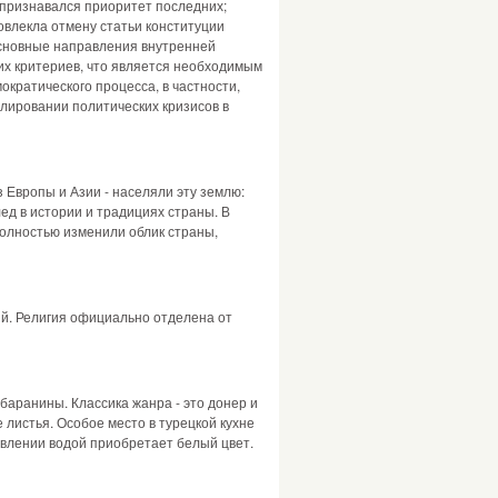
признавался приоритет последних;
влекла отмену статьи конституции
Основные направления внутренней
их критериев, что является необходимым
кратического процесса, в частности,
лировании политических кризисов в
з Европы и Азии - населяли эту землю:
ед в истории и традициях страны. В
полностью изменили облик страны,
ий. Религия официально отделена от
баранины. Классика жанра - это донер и
листья. Особое место в турецкой кухне
авлении водой приобретает белый цвет.