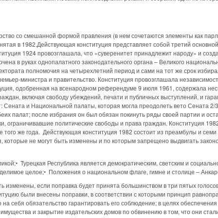
арство со смешанной формой правления (в нем сочетаются элементы как парл
инятая в 1982.Действующая конституция представляет собой третий основной
титуция 1924 провозглашала, что «суверенитет принадлежит народу» и созда
точена в руках однопалатного законодательного органа – Великого национал
ектората полномочия на четырехлетний период и сами на тот же срок избирал
 премьер-министра и правительство. Конституция провозглашала независимос
туция, одобренная на всенародном референдуме 9 июля 1961, содержала нес
аждан, включая свободу убеждений, печати и публичных выступлений, и гара
т: Сената и Национальной палаты, которая могла преодолеть вето Сената 2/
обеих палат; после избрания он был обязан покинуть ряды своей партии и ост
и, ограничивавшие политические свободы и права граждан. Конституция 1982
того же года. Действующая конституция 1982 состоит из преамбулы и семи 
я, которые не могут быть изменены и по которым запрещено выдвигать закон
ликой;• Турецкая Республика является демократическим, светским и социаль
еделимое целое;• Положения о национальном флаге, гимне и столице – Анкар
ть изменены, если поправка будет принята большинством в три пятых голосо
ституцию были внесены поправки, в соответствии с которыми принцип равноп
о на себя обязательство гарантировать его соблюдение; в целях обеспечени
ущества и закрытие издательских домов по обвинению в том, что они стали