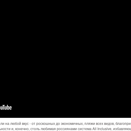
тели на любой вкус - от роскошных до экономичных, пляжи всех видов, благоп
ости и, конечно, столь любимая россиянами система All Inclusive, избавляю