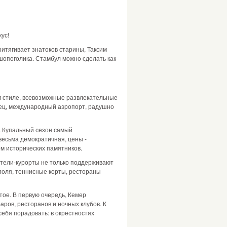
ус!
ритягивает знатоков старины, Таксим
шопоголика. Стамбул можно сделать как
м стиле, всевозможные развлекательные
нец, международный аэропорт, радушно
. Купальный сезон самый
весьма демократичная, цены -
ом исторических памятников.
 Отели-курорты не только поддерживают
поля, теннисные корты, рестораны
тое. В первую очередь, Кемер
аров, ресторанов и ночных клубов. К
себя порадовать: в окрестностях