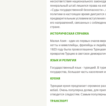
несоответствия национального законод
генеральный штаб лишился права на изб
«Суды государственной безопасности»,
политики в настоящее время диктуются 
предварительным условием вступления в
его направлений, связанных с соблюден
стране.
ИСТОРИЧЕСКАЯ СПРАВКА
Малая Азия - один из первых очагов мир
хетты и кимеллийцы, фригийцы и лидийцы
1923 году была провозглашена Турецкая
превратив Турцию в светское демократич
ЯЗЫК И РЕЛИГИЯ
Государственный язык - турецкий. В тур
государства, большая часть населения и
КУХНЯ
Турецкая кухня предлагает огромное ра
кебаб. Очень популярна долма, для при
отводится сладостям. Самым популярным
ТРАНСПОРТ