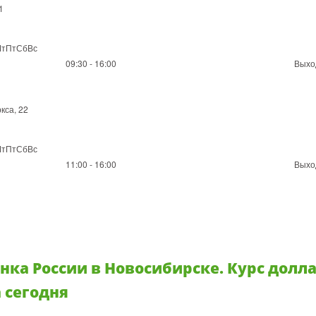
1
ЧтПтСбВс
09:30 - 16:00
Выхо
кса, 22
ЧтПтСбВс
11:00 - 16:00
Выхо
ка России в Новосибирске. Курс долла
 сегодня