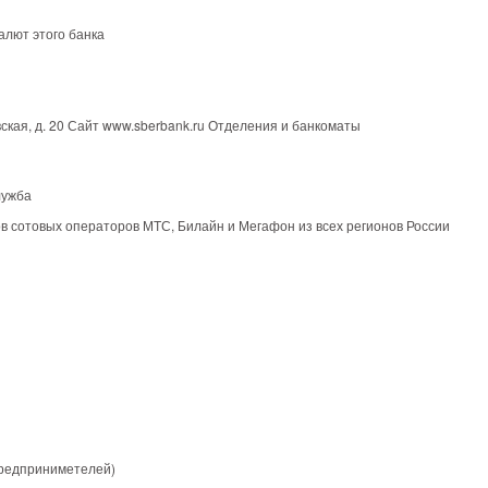
алют этого банка
вская, д. 20 Сайт www.sberbank.ru Отделения и банкоматы
лужба
в сотовых операторов МТС, Билайн и Мегафон из всех регионов России
предприниметелей)