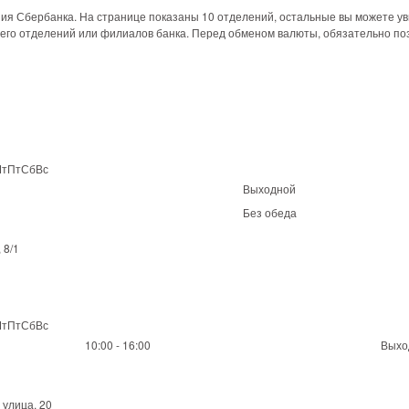
ия Сбербанка. На странице показаны 10 отделений, остальные вы можете ув
 его отделений или филиалов банка. Перед обменом валюты, обязательно поз
ЧтПтСбВс
Выходной
Без обеда
 8/1
ЧтПтСбВс
10:00 - 16:00
Выхо
 улица, 20