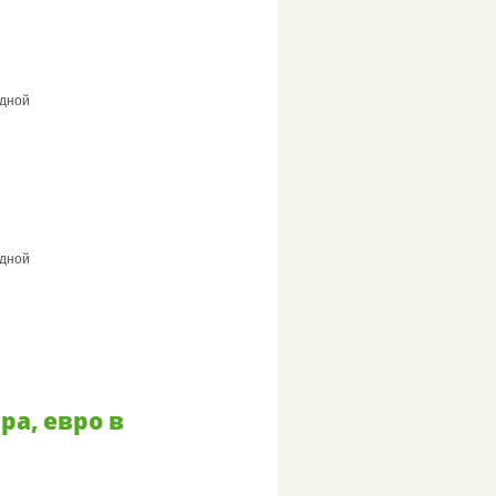
дной
дной
ра, евро в