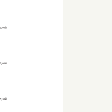
дной
дной
дной