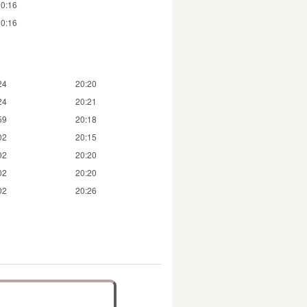
20:16
20:16
24
20:20
24
20:21
59
20:18
02
20:15
02
20:20
02
20:20
02
20:26