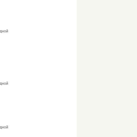
дной
дной
дной