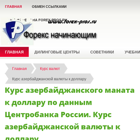
ГЛАВНАЯ
ОБМЕН ССЫЛКАМИ
ВСЁ О ФОРЕКС НА FOREX-PROS.RU
ГЛАВНАЯ
ДИЛИНГОВЫЕ ЦЕНТРЫ
СОВЕТНИКИ
УЧЕБН
Главная
Курс валют
Курс азербайджанской валюты к доллару
Курс азербайджанского маната
к доллару по данным
Центробанка России. Курс
азербайджанской валюты к
доллару