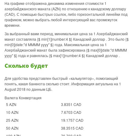
На графике отображена динамика изменения стоимости 1
азербайджанского маната (AZN) по отношению к канадскому доллару
(CAD). С помощью быстрых ссылок, либо горизонтальной линейки под
графиком, можно выбрать любой интересующий вас промежуток
времени.
За выбранный вами период, минимальная цена за 1 Азербайджанский
манат составляла {$ min[1]|number:4 $} Канадский доллар . Это было {$
min[0]|date:"d MMMM yyyy" $} года. Максимальная цена за 1
Азербайджанский манат была зафиксирована {$ max[0]|date:"d MMMM
yyyy" $} года и равнялась {$ max[1]|number:4 $} Канадский доллар .
Сколько будет
Для удобства представлен быстрый «калькулятор», помогающий
понять, какая банкнота сколько стоит. Информация актуальна на 1
August 2018 по данным ЦБ.
Валюта Конвертация
5 AZN
3.8351 CAD
10 AZN
7.6703 CAD
25 AZN
19.1757 CAD
50 AZN
38.3515 CAD
100 AZN
76.703 CAD