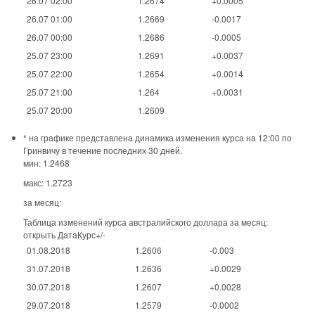
26.07 02:00
1.2674
+0.0005
26.07 01:00
1.2669
-0.0017
26.07 00:00
1.2686
-0.0005
25.07 23:00
1.2691
+0.0037
25.07 22:00
1.2654
+0.0014
25.07 21:00
1.264
+0.0031
25.07 20:00
1.2609
* на графике представлена динамика изменения курса на 12:00 по
Гринвичу в течение последних 30 дней.
мин: 1.2468
макс: 1.2723
за месяц:
Таблица изменений курса австралийского доллара за месяц:
открыть ДатаКурс+/-
01.08.2018
1.2606
-0.003
31.07.2018
1.2636
+0.0029
30.07.2018
1.2607
+0.0028
29.07.2018
1.2579
-0.0002