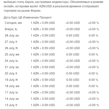
выбирая стиль баров, настраивая индикаторы. Обновляемые в режиме
онлайн, котировки валют AZN/USD в реальном времени отображают
торговлю на рынке Форекс.
Дата Курс ЦБ Изменение Процент
Сегодня, we
1 AZN = 0.59 USD
+0.00 USD
+0.00 %
Вчера, tu
1 AZN = 0.59 USD
+0.00 USD
+0.00 %
28 July, sa
1 AZN = 0.59 USD
-0.00 USD
-0.00 %
27 July, fr
1 AZN = 0.59 USD
+0.00 USD
+0.00 %
26 July, th
1 AZN = 0.59 USD
+0.00 USD
+0.00 %
25 July, we
1 AZN = 0.59 USD
-0.00 USD
-0.00 %
24 July, tu
1 AZN = 0.59 USD
+0.00 USD
+0.00 %
21 July, sa
1 AZN = 0.59 USD
+0.00 USD
+0.00 %
20 July, fr
1 AZN = 0.59 USD
-0.00 USD
-0.00 %
19 July, th
1 AZN = 0.59 USD
-0.00 USD
-0.00 %
18 July, we
1 AZN = 0.59 USD
-0.00 USD
-0.00 %
17 July, tu
1 AZN = 0.59 USD
+0.00 USD
+0.00 %
14 July, sa
1 AZN = 0.59 USD
+0.00 USD
+0.00 %
13 July, fr
1 AZN = 0.59 USD
+0.00 USD
+0.00 %