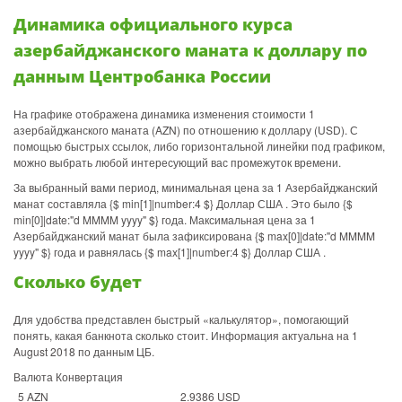
Динамика официального курса
азербайджанского маната к доллару по
данным Центробанка России
На графике отображена динамика изменения стоимости 1
азербайджанского маната (AZN) по отношению к доллару (USD). С
помощью быстрых ссылок, либо горизонтальной линейки под графиком,
можно выбрать любой интересующий вас промежуток времени.
За выбранный вами период, минимальная цена за 1 Азербайджанский
манат составляла {$ min[1]|number:4 $} Доллар США . Это было {$
min[0]|date:"d MMMM yyyy" $} года. Максимальная цена за 1
Азербайджанский манат была зафиксирована {$ max[0]|date:"d MMMM
yyyy" $} года и равнялась {$ max[1]|number:4 $} Доллар США .
Сколько будет
Для удобства представлен быстрый «калькулятор», помогающий
понять, какая банкнота сколько стоит. Информация актуальна на 1
August 2018 по данным ЦБ.
Валюта Конвертация
5 AZN
2.9386 USD