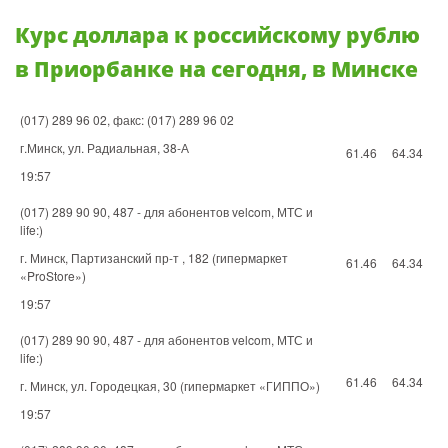
Курс доллара к российcкому рублю
в Приорбанке на сегодня, в Минске
(017) 289 96 02, факс: (017) 289 96 02
г.Минск, ул. Радиальная, 38-А
61.46
64.34
19:57
(017) 289 90 90, 487 - для абонентов velcom, МТС и
life:)
г. Минск, Партизанский пр-т , 182 (гипермаркет
61.46
64.34
«ProStore»)
19:57
(017) 289 90 90, 487 - для абонентов velcom, МТС и
life:)
61.46
64.34
г. Минск, ул. Городецкая, 30 (гипермаркет «ГИППО»)
19:57