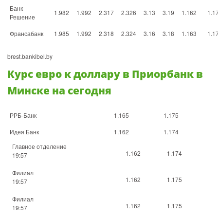
Банк
1.982
1.992
2.317
2.326
3.13
3.19
1.162
1.1
Решение
Франсабанк
1.985
1.992
2.318
2.324
3.16
3.18
1.163
1.1
brest.bankibel.by
Курс евро к доллару в Приорбанк в
Минске на сегодня
РРБ-Банк
1.165
1.175
Идея Банк
1.162
1.174
Главное отделение
1.162
1.174
19:57
Филиал
1.162
1.175
19:57
Филиал
1.162
1.175
19:57