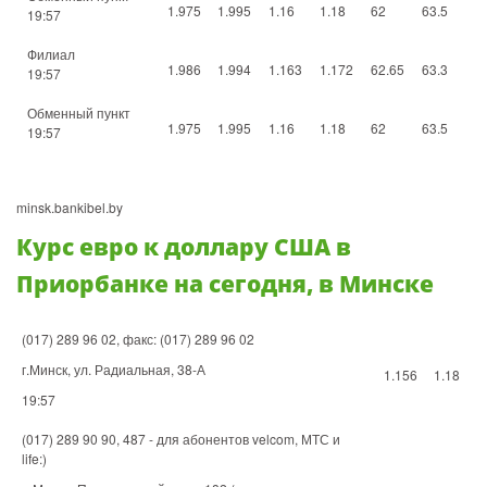
1.975
1.995
1.16
1.18
62
63.5
19:57
Филиал
1.986
1.994
1.163
1.172
62.65
63.3
19:57
Обменный пункт
1.975
1.995
1.16
1.18
62
63.5
19:57
minsk.bankibel.by
Курс евро к доллару США в
Приорбанке на сегодня, в Минске
(017) 289 96 02, факс: (017) 289 96 02
г.Минск, ул. Радиальная, 38-А
1.156
1.18
19:57
(017) 289 90 90, 487 - для абонентов velcom, МТС и
life:)