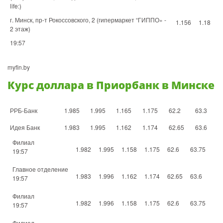
life:)
г. Минск, пр-т Рокоссовского, 2 (гипермаркет “ГИППО» -
1.156
1.18
2 этаж)
19:57
myfin.by
Курс доллара в Приорбанк в Минске
РРБ-Банк
1.985
1.995
1.165
1.175
62.2
63.3
Идея Банк
1.983
1.995
1.162
1.174
62.65
63.6
Филиал
1.982
1.995
1.158
1.175
62.6
63.75
19:57
Главное отделение
1.983
1.996
1.162
1.174
62.65
63.6
19:57
Филиал
1.982
1.996
1.158
1.175
62.6
63.75
19:57
Филиал