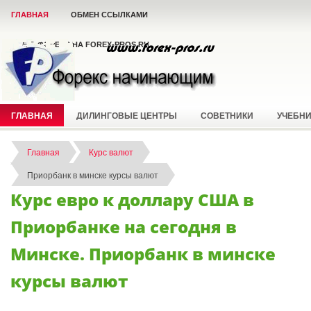
ГЛАВНАЯ
ОБМЕН ССЫЛКАМИ
ВСЁ О ФОРЕКС НА FOREX-PROS.RU
ГЛАВНАЯ
ДИЛИНГОВЫЕ ЦЕНТРЫ
СОВЕТНИКИ
УЧЕБН
Главная
Курс валют
Приорбанк в минске курсы валют
Курс евро к доллару США в
Приорбанке на сегодня в
Минске. Приорбанк в минске
курсы валют