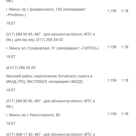
life:)
г. Минск, пр-т Дзержинского, 126 (гипермаркет
1.156
1.18
«ProStore»)
19:57
(017) 289 90 90, 487 - для абонентов velcom, МТС и
life:), для юр.лиц: (017) 259-34-02
1.156
1.18
г. Минск, ул. Сухаревская, 31 (гипермаркет «ГИППО»)
19:57
(8 017) 266 43 20
Минский район, пересечение Логойского тракта и
1.156
1.18
МКАД (ТРЦ ЭКСПОБЕЛ, гипермаркет BIGZZ)
19:57
(017) 289 90 90, 487 - для абонентов velcom, МТС и
life:)
1.156
1.18
г. Минск, пр-т Рокоссовского, 80
19:57
(017) 368 17 30, 487 - для абонентов velcom, МТС и