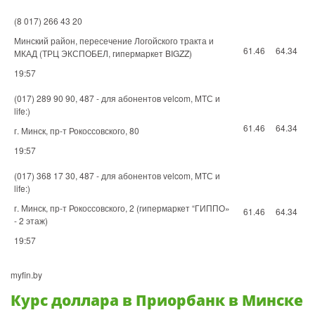
(8 017) 266 43 20
Минский район, пересечение Логойского тракта и
61.46
64.34
МКАД (ТРЦ ЭКСПОБЕЛ, гипермаркет BIGZZ)
19:57
(017) 289 90 90, 487 - для абонентов velcom, МТС и
life:)
61.46
64.34
г. Минск, пр-т Рокоссовского, 80
19:57
(017) 368 17 30, 487 - для абонентов velcom, МТС и
life:)
г. Минск, пр-т Рокоссовского, 2 (гипермаркет “ГИППО»
61.46
64.34
- 2 этаж)
19:57
myfin.by
Курс доллара в Приорбанк в Минске