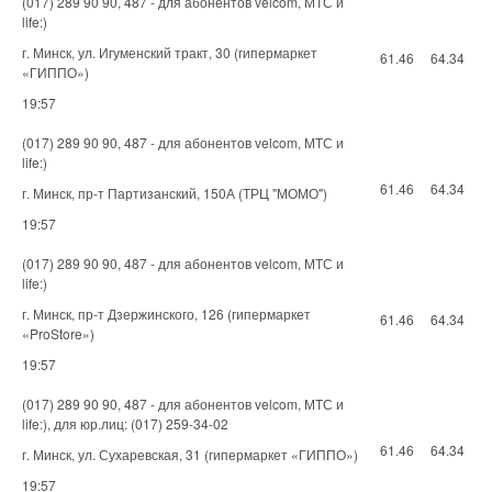
(017) 289 90 90, 487 - для абонентов velcom, МТС и
life:)
г. Минск, ул. Игуменский тракт, 30 (гипермаркет
61.46
64.34
«ГИППО»)
19:57
(017) 289 90 90, 487 - для абонентов velcom, МТС и
life:)
61.46
64.34
г. Минск, пр-т Партизанский, 150А (ТРЦ "МОМО")
19:57
(017) 289 90 90, 487 - для абонентов velcom, МТС и
life:)
г. Минск, пр-т Дзержинского, 126 (гипермаркет
61.46
64.34
«ProStore»)
19:57
(017) 289 90 90, 487 - для абонентов velcom, МТС и
life:), для юр.лиц: (017) 259-34-02
61.46
64.34
г. Минск, ул. Сухаревская, 31 (гипермаркет «ГИППО»)
19:57