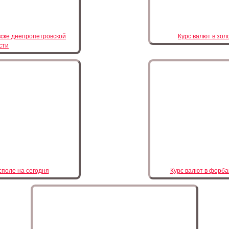
вске днепропетровской
Курс валют в зол
сти
споле на сегодня
Курс валют в форба