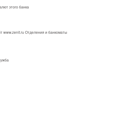
алют этого банка
айт www.zenit.ru Отделения и банкоматы
лужба