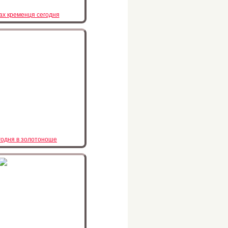
ах кременця сегодня
годня в золотоноше