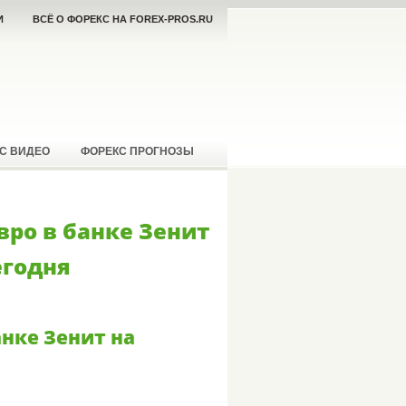
И
ВСЁ О ФОРЕКС НА FOREX-PROS.RU
С ВИДЕО
ФОРЕКС ПРОГНОЗЫ
вро в банке Зенит
егодня
анке Зенит на