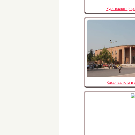
Курс валют фора
Какая валюта в 