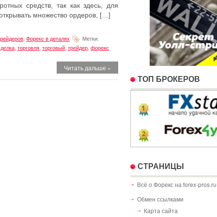
отных средств, так как здесь, для
ткрывать множество ордеров, […]
трейдеров
,
Форекс в деталях
Метки:
сделка
,
торговля
,
торговый
,
трейдер
,
форекс
Читать дальше »
TOП БРОКЕРОВ
СТРАНИЦЫ
Всё о Форекс на forex-pros.ru
Обмен ссылками
Карта сайта