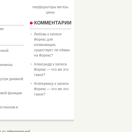
перфораторы витязь
цены
КОММЕНТАРИИ
ие
Любовь
к записи
Форекс для
начинающих,
существует ли обман
очной
на Форекс?
Александр
к записи
ричинах
Форекc — что же это
такое?
нутри дневной
Andreywacy
к записи
Форекc — что же это
овой функции
такое?
истинном и
.ru обязательна!