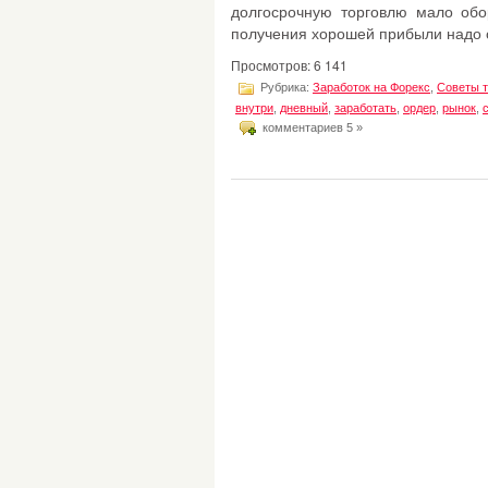
долгосрочную торговлю мало обор
получения хорошей прибыли надо о
Просмотров: 6 141
Рубрика:
Заработок на Форекс
,
Советы 
внутри
,
дневный
,
заработать
,
ордер
,
рынoк
,
комментариев 5 »