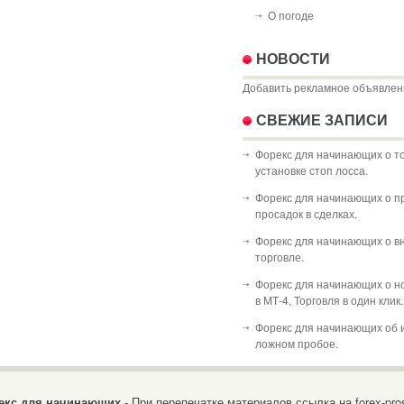
О погоде
НОВОСТИ
Добавить рекламное объявлен
СВЕЖИЕ ЗАПИСИ
Форекс для начинающих о т
установке стоп лосса.
Форекс для начинающих о п
просадок в сделках.
Форекс для начинающих о в
торговле.
Форекс для начинающих о н
в МТ-4, Торговля в один клик.
Форекс для начинающих об 
ложном пробое.
екс для начинающих
- При перепечатке материалов ссылка на forex-pros