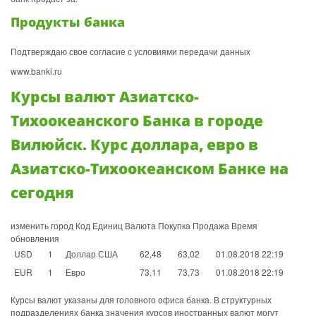
Продукты банка
Подтверждаю свое согласие с условиями передачи данных
www.banki.ru
Курсы валют Азиатско-
Тихоокеанского Банка в городе
Вилюйск. Курс доллара, евро в
Азиатско-Тихоокеанском Банке на
сегодня
изменить город Код Единиц Валюта Покупка Продажа Время
обновления
USD
1
Доллар США
62,48
63,02
01.08.2018 22:19
EUR
1
Евро
73,11
73,73
01.08.2018 22:19
Курсы валют указаны для головного офиса банка. В структурных
подразделениях банка значения курсов иностранных валют могут