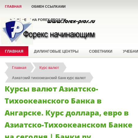
ГЛАВНАЯ
ОБМЕН ССЫЛКАМИ
ВСЁ О ФОРЕКС НА FOREX-PROS.RU
ГЛАВНАЯ
ДИЛИНГОВЫЕ ЦЕНТРЫ
СОВЕТНИКИ
УЧЕБН
Главная
Курс валют
Азиатский тихоокеанский банк курс валют
Курсы валют Азиатско-
Тихоокеанского Банка в
Ангарске. Курс доллара, евро в
Азиатско-Тихоокеанском Банке
на сегодня | Банки.ру.