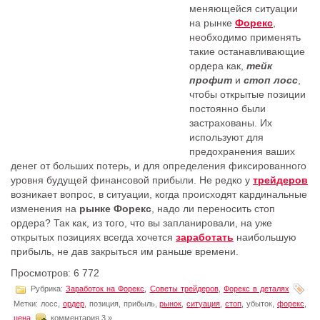
меняющейся ситуации
на рынке
Форекс
,
необходимо применять
такие останавливающие
ордера как,
тейк
профит
и
стоп лосс
,
чтобы открытые позиции
постоянно были
застрахованы. Их
используют для
предохранения ваших
денег от больших потерь, и для определения фиксированного
уровня будущей финансовой прибыли. Не редко у
трейдеров
возникает вопрос, в ситуации, когда происходят кардинальные
изменения на
рынке
Форекс
, надо ли переносить стоп
ордера? Так как, из того, что вы запланировали, на уже
открытых позициях всегда хочется
заработать
наибольшую
прибыль, не дав закрыться им раньше времени.
Просмотров: 6 772
Рубрика:
Заработок на Форекс
,
Советы трейдеров
,
Форекс в деталях
Метки: лосс,
ордер
, позиция, прибыль,
рынoк
,
ситуация
,
стоп
, убыток,
форекс
,
цeна
комментария 3 »