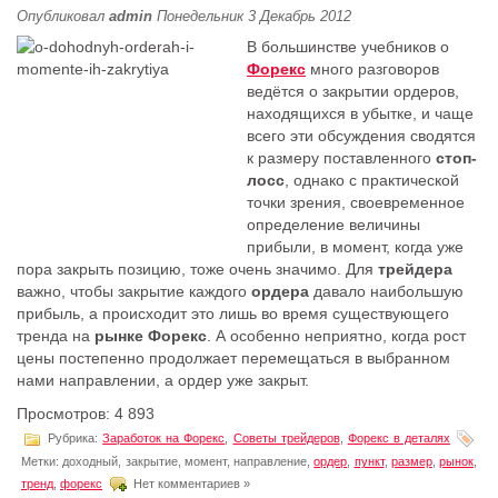
Опубликовал
admin
Понедельник 3 Декабрь 2012
В большинстве учебников о
Форекс
много разговоров
ведётся о закрытии ордеров,
находящихся в убытке, и чаще
всего эти обсуждения сводятся
к размеру поставленного
стоп-
лосс
, однако с практической
точки зрения, своевременное
определение величины
прибыли, в момент, когда уже
пора закрыть позицию, тоже очень значимо. Для
трейдера
важно, чтобы закрытие каждого
ордера
давало наибольшую
прибыль, а происходит это лишь во время существующего
тренда на
рынке
Форекс
. А особенно неприятно, когда рост
цены постепенно продолжает перемещаться в выбранном
нами направлении, а ордер уже закрыт.
Просмотров: 4 893
Рубрика:
Заработок на Форекс
,
Советы трейдеров
,
Форекс в деталях
Метки: доходный, закрытие, мoмент, направление,
ордер
,
пункт
,
размер
,
рынoк
,
трeнд
,
форекс
Нет комментариев »