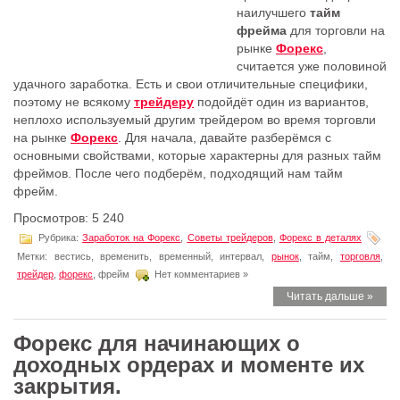
наилучшего
тайм
фрейма
для торговли на
рынке
Форекс
,
считается уже половиной
удачного заработка. Есть и свои отличительные специфики,
поэтому не всякому
трейдеру
подойдёт один из вариантов,
неплохо используемый другим трейдером во время торговли
на рынке
Форекс
. Для начала, давайте разберёмся с
основными свойствами, которые характерны для разных тайм
фреймов. После чего подберём, подходящий нам тайм
фрейм.
Просмотров: 5 240
Рубрика:
Заработок на Форекс
,
Советы трейдеров
,
Форекс в деталях
Метки: вестись, временить, временный, интервал,
рынoк
, тайм,
торговля
,
трейдер
,
форекс
, фрейм
Нет комментариев »
Читать дальше »
Форекс для начинающих о
доходных ордерах и моменте их
закрытия.