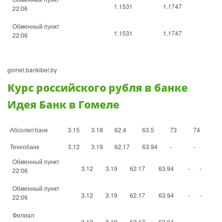
1.1531
1.1747
22:06
Обменный пункт
1.1531
1.1747
22:06
gomel.bankibel.by
Курс российского рубля в банке
Идея Банк в Гомеле
Абсолютбанк
3.15
3.18
62.4
63.5
73
74
Технобанк
3.12
3.19
62.17
63.94
-
-
Обменный пункт
3.12
3.19
62.17
63.94
-
-
22:06
Обменный пункт
3.12
3.19
62.17
63.94
-
-
22:06
Филиал
3.12
3.19
62.17
63.94
-
-