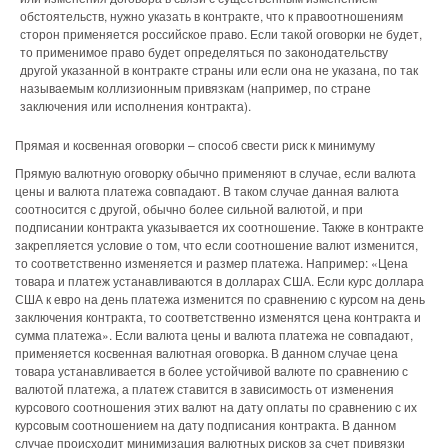
обстоятельств, нужно указать в контракте, что к правоотношениям
сторон применяется российское право. Если такой оговорки не будет,
то применимое право будет определяться по законодательству
другой указанной в контракте страны или если она не указана, по так
называемым коллизионным привязкам (например, по стране
заключения или исполнения контракта).
Прямая и косвенная оговорки – способ свести риск к минимуму
Прямую валютную оговорку обычно применяют в случае, если валюта
цены и валюта платежа совпадают. В таком случае данная валюта
соотносится с другой, обычно более сильной валютой, и при
подписании контракта указывается их соотношение. Также в контракте
закрепляется условие о том, что если соотношение валют изменится,
то соответственно изменяется и размер платежа. Например: «Цена
товара и платеж устанавливаются в долларах США. Если курс доллара
США к евро на день платежа изменится по сравнению с курсом на день
заключения контракта, то соответственно изменятся цена контракта и
сумма платежа». Если валюта цены и валюта платежа не совпадают,
применяется косвенная валютная оговорка. В данном случае цена
товара устанавливается в более устойчивой валюте по сравнению с
валютой платежа, а платеж ставится в зависимость от изменения
курсового соотношения этих валют на дату оплаты по сравнению с их
курсовым соотношением на дату подписания контракта. В данном
случае происходит минимизация валютных рисков за счет привязки