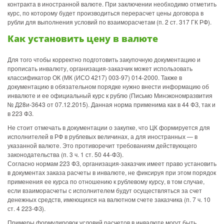
контракта в иностранной валюте. При заключении необходимо отметить
курс, по которому будет производиться перерасчет цены договора в
рубли для выполнения условий по взаиморасчетам (п. 2 ст. 317 ГК РФ).
Как установить цену в валюте
Для того чтобы корректно подготовить закупочную документацию и
прописать инвалюту, организация-заказчик может использовать
классификатор ОК (МК (ИСО 4217) 003-97) 014-2000. Также в
документацию в обязательном порядке нужно внести информацию об
инвалюте и ее официальный курс к рублю (Письмо Минэкономразвития
№ Д28и-3643 от 07.12.2015). Данная норма применима как в 44 ФЗ, так и
в 223 ФЗ.
Не стоит отмечать в документации о закупке, что ЦК формируется для
исполнителей в РФ в рублевых величинах, а для иностранных — в
указанной валюте. Это противоречит требованиям действующего
законодательства (п. 3 ч. 1 ст. 50 44-ФЗ).
Согласно нормам 223 ФЗ, организация-заказчик имеет право установить
в документах заказа расчеты в инвалюте, не фиксируя при этом порядок
применения ее курса по отношению к рублевому курсу, в том случае,
если взаиморасчеты с исполнителем будут осуществляться за счет
денежных средств, имеющихся на валютном счете заказчика (п. 7 ч. 10
ст. 4 223-ФЗ).
Примеры формулировок условий расчетов в инвалюте могут быть