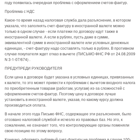
году появилась очередная проблема с оформлением счетов-фактур.
Проблема с НДС
Какое-то время назад налоговая служба дала разъяснение, в котором
указала, что заполнять счет-фактуру в иностранной валюте можно
только в одном случае - если платежи по договору идут также в
иностранной валюте. А если в рублях, пусть даже в сумме,
эквивалентной сумме в иностранной валюте или условных денежных
единицах, - счет-фактуру надо составлять только в рублях. В противном
случае покупателя ждет отказ в вычете (ПИСЬМО ФНС РФ от 24.08.2009
N 3-1-07/674) .
ПРЕДУПРЕДИ РУКОВОДИТЕЛЯ
Если цена в договоре будет указана в условных единицах, привязанных
к валюте, то это может привести к проблемам с вычетом входного налога
по приобретенным товарам (работам, услугам) из-за сложностей с
оформлением счетов-фактур. Поэтому цену в договоре лучше
установить в иностранной валюте, указав, по какому курсу должна
производиться оплата.
В начале этого года Письмо ФНС, содержащее эти разъяснения, было
отозвано налоговой службой и исчезло из правовых баз. Но это, к
сожалению, не означает того, что контролирующие органы поменяли
свою позицию по этому вопросу.
Конечно, оформить рублевый счет-фактуру не проблема в случае 100-