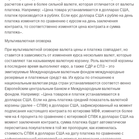
расчетов к цене в более сильной валюте, которая отличается от валюты
платежа. Например: «Цена товара устанавливается в долларах США,
платеж производится в рублях. Если курс доллара США к рублю на день
платежа изменится по сравнению с курсом на день заключения
контракта, то соответственно изменятся цена контракта и сумма
платежа».
Мультивалютная оговорка
При мультивалютной оговорке валюта цены и платежа совпадает, но
ставится в зависимость от изменения курса нескольких валют, которые
составляют так называемую валютную корзину. Роль валютной корзины
в последнее время выполняют евро, а также СДР и СПЗ – это
эмитируемые Международным валютным фондом международные
резервные и платежные средст-ва. Их курсы по отношению к
национальным валютам ряда стран устанавливаются соответст-венно
Европейским центральным банком и Международным валютным
фондом. Например: «Цена товаров и платеж устанавливаются в
долларах США. Если на день платежа средний показатель валютной
корзины (далее – СПВК) в долларах США, зафиксированный на момент
подписания настоящего контракта по котировке МВФ, изменится более
чем на 4 процента по сравнению с котировкой СПВК в долларах США на
момент заключения контракта, сумма платежа будет автоматически
пересчитана покупателем в той же пропорции, как изменилась
стоимость СПВК в долларах США на дату платежа по сравнению с
зафиксированной котировкой на момент подписания настоящего