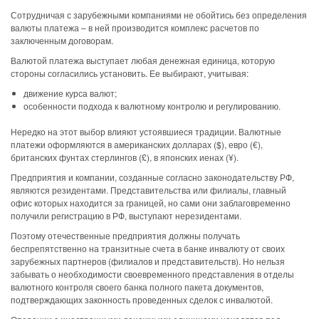
Сотрудничая с зарубежными компаниями не обойтись без определения
валюты платежа – в ней производится комплекс расчетов по
заключенным договорам.
Валютой платежа выступает любая денежная единица, которую
стороны согласились установить. Ее выбирают, учитывая:
движение курса валют;
особенности подхода к валютному контролю и регулированию.
Нередко на этот выбор влияют устоявшиеся традиции. Валютные
платежи оформляются в американских долларах ($), евро (€),
британских фунтах стерлингов (£), в японских иенах (¥).
Предприятия и компании, созданные согласно законодательству РФ,
являются резидентами. Представительства или филиалы, главный
офис которых находится за границей, но сами они заблаговременно
получили регистрацию в РФ, выступают нерезидентами.
Поэтому отечественные предприятия должны получать
беспрепятственно на транзитные счета в банке инвалюту от своих
зарубежных партнеров (филиалов и представительств). Но нельзя
забывать о необходимости своевременного представления в отделы
валютного контроля своего банка полного пакета документов,
подтверждающих законность проведенных сделок с инвалютой.