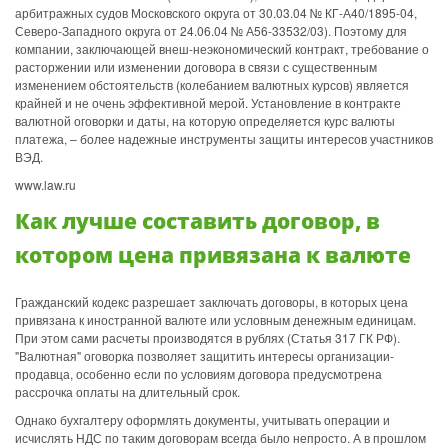
арбитражных судов Московского округа от 30.03.04 № КГ-А40/1895-04,
Северо-Западного округа от 24.06.04 № А56-33532/03). Поэтому для
компании, заключающей внеш-неэкономический контракт, требование о
расторжении или изменении договора в связи с существенным
изменением обстоятельств (колебанием валютных курсов) является
крайней и не очень эффективной мерой. Установление в контракте
валютной оговорки и даты, на которую определяется курс валюты
платежа, – более надежные инструменты защиты интересов участников
ВЭД.
www.law.ru
Как лучше составить договор, в
котором цена привязана к валюте
Гражданский кодекс разрешает заключать договоры, в которых цена
привязана к иностранной валюте или условным денежным единицам.
При этом сами расчеты производятся в рублях (Статья 317 ГК РФ).
"Валютная" оговорка позволяет защитить интересы организации-
продавца, особенно если по условиям договора предусмотрена
рассрочка оплаты на длительный срок.
Однако бухгалтеру оформлять документы, учитывать операции и
исчислять НДС по таким договорам всегда было непросто. А в прошлом