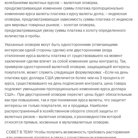
колебаниями валютных курсов: – валютная оговорка,
предусматривающая изменение суммы платежа пропорционально
изменению курса валюты платежа к курсу валюты долга; – индексная
оговорка, предусматривающая зависимость суммы платежа от индексов
цен мировых товарных рынков; – золотая оговорка,
предусматривающая увязку суммы платежа к золоту определенного
количества и пробы.
Указанные оговорки могут быть односторонними (отвечающими
интересам одной стороны сделки) или двусторонними (когда
отклонение курса валюты платежа от существовавшего на момент
заключения сделки влечет за собой изменение цены контракта). Так,
примером односторонней валютной оговорки, защищающей интересы
покупателя, может служить следующая формулировка: «Если на день
платежа курс доллара США увеличится более чем на 3 процента от
курса, существовавшего на день подписания контракта, цена товара
подлежит уменьшению пропорционально изменению курса доллара
США». При двусторонней оговорке пересчет цены будет обязательным
как при повышении, так и при понижении курса валюты, что защитит
интересы не только покупателя, но и продавца. Наиболее
распространенный в хозяйственном обороте способ защиты от
валютных рисков – валютная оговорка, к разновидностям которой
относятся прямые, косвенные и мультивалютные оговорки.
СОВЕТ В ТЕМУ Чтобы получить возможность требовать расторжения
или изменения договора в связи с существенным изменением