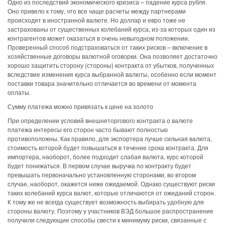
Одно из последствий экономического кризиса – падение курса рубля.
Оно привело к тому, что все чаще расчеты между партнерами
происходят в иностранной валюте. Но доллар и евро тоже не
застрахованы от существенных колебаний курса, из-за которых один из
контрагентов может оказаться в очень невыгодном положении.
Проверенный способ подстраховаться от таких рисков – включение в
хозяйственные договоры валютной оговорки. Она позволяет достаточно
хорошо защитить сторону (стороны) контракта от убытков, полученных
вследствие изменения курса выбранной валюты, особенно если момент
поставки товара значительно отличается во времени от момента
оплаты.
Сумму платежа можно привязать к цене на золото
При определении условий внешнеторгового контракта о валюте
платежа интересы его сторон часто бывают полностью
противоположны. Как правило, для экспортера лучше сильная валюта,
стоимость которой будет повышаться в течение срока контракта. Для
импортера, наоборот, более подходит слабая валюта, курс которой
будет понижаться. В первом случае выручка по контракту будет
превышать первоначально установленную сторонами, во втором
случае, наоборот, окажется ниже ожидаемой. Однако существуют риски
таких колебаний курса валют, которые отличаются от ожиданий сторон.
К тому же не всегда существует возможность выбирать удобную для
стороны валюту. Поэтому у участников ВЭД большое распространение
получили следующие способы свести к минимуму риски, связанные с