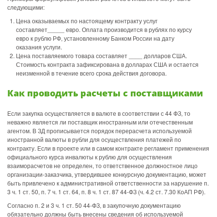
следующими:
Цена оказываемых по настоящему контракту услуг
составляет_____ евро. Оплата производится в рублях по курсу
евро к рублю РФ, установленному Банком России на дату
оказания услуги.
Цена поставляемого товара составляет ____ долларов США.
Стоимость контракта зафиксирована в долларах США и остается
неизменной в течение всего срока действия договора.
Как проводить расчеты с поставщиками
Если закупка осуществляется в валюте в соответствии с 44 ФЗ, то
неважно является ли поставщик иностранным или отечественным
агентом. В ЗД прописывается порядок перерасчета используемой
иностранной валюты в рубли для осуществления платежей по
контракту. Если в проекте или в самом контракте регламент применения
официального курса инвалюты к рублю для осуществления
взаиморасчетов не определен, то ответственное должностное лицо
организации-заказчика, утвердившее конкурсную документацию, может
быть привлечено к административной ответственности за нарушение п.
3 ч. 1 ст. 50, п. 7 ч. 1 ст. 64, п. 8 ч. 1 ст. 87 44-ФЗ (ч. 4.2 ст. 7.30 КоАП РФ).
Согласно п. 2 и 3 ч. 1 ст. 50 44-ФЗ, в закупочную документацию
обязательно должны быть внесены сведения об используемой