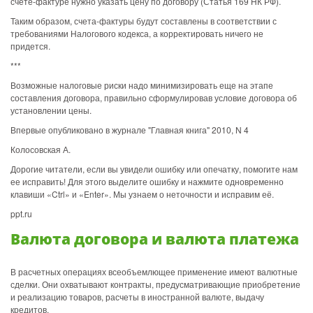
счете-фактуре нужно указать цену по договору (Статья 169 НК РФ).
Таким образом, счета-фактуры будут составлены в соответствии с
требованиями Налогового кодекса, а корректировать ничего не
придется.
***
Возможные налоговые риски надо минимизировать еще на этапе
составления договора, правильно сформулировав условие договора об
установлении цены.
Впервые опубликовано в журнале "Главная книга" 2010, N 4
Колосовская А.
Дорогие читатели, если вы увидели ошибку или опечатку, помогите нам
ее исправить! Для этого выделите ошибку и нажмите одновременно
клавиши «Ctrl» и «Enter». Мы узнаем о неточности и исправим её.
ppt.ru
Валюта договора и валюта платежа
В расчетных операциях всеобъемлющее применение имеют валютные
сделки. Они охватывают контракты, предусматривающие приобретение
и реализацию товаров, расчеты в иностранной валюте, выдачу
кредитов.