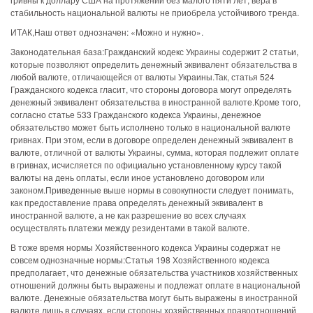
стабильность национальной валюты не приобрела устойчивого тренда.
ИТАК,Наш ответ однозначен: «Можно и нужно».
Законодательная база:Гражданский кодекс Украины содержит 2 статьи,
которые позволяют определить денежный эквивалент обязательства в
любой валюте, отличающейся от валюты Украины.Так, статья 524
Гражданского кодекса гласит, что стороны договора могут определять
денежный эквивалент обязательства в иностранной валюте.Кроме того,
согласно статье 533 Гражданского кодекса Украины, денежное
обязательство может быть исполнено только в национальной валюте
гривнах. При этом, если в договоре определен денежный эквивалент в
валюте, отличной от валюты Украины, сумма, которая подлежит оплате
в гривнах, исчисляется по официально установленному курсу такой
валюты на день оплаты, если иное установлено договором или
законом.Приведенные выше нормы в совокупности следует понимать,
как предоставление права определять денежный эквивалент в
иностранной валюте, а не как разрешение во всех случаях
осуществлять платежи между резидентами в такой валюте.
В тоже время нормы Хозяйственного кодекса Украины содержат не
совсем однозначные нормы:Статья 198 Хозяйственного кодекса
предполагает, что денежные обязательства участников хозяйственных
отношений должны быть выражены и подлежат оплате в национальной
валюте. Денежные обязательства могут быть выражены в иностранной
валюте лишь в случаях, если стороны хозяйственных правоотношений