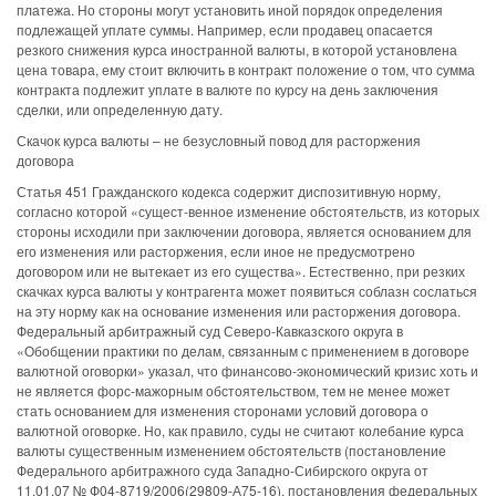
платежа. Но стороны могут установить иной порядок определения
подлежащей уплате суммы. Например, если продавец опасается
резкого снижения курса иностранной валюты, в которой установлена
цена товара, ему стоит включить в контракт положение о том, что сумма
контракта подлежит уплате в валюте по курсу на день заключения
сделки, или определенную дату.
Скачок курса валюты – не безусловный повод для расторжения
договора
Статья 451 Гражданского кодекса содержит диспозитивную норму,
согласно которой «сущест-венное изменение обстоятельств, из которых
стороны исходили при заключении договора, является основанием для
его изменения или расторжения, если иное не предусмотрено
договором или не вытекает из его существа». Естественно, при резких
скачках курса валюты у контрагента может появиться соблазн сослаться
на эту норму как на основание изменения или расторжения договора.
Федеральный арбитражный суд Северо-Кавказского округа в
«Обобщении практики по делам, связанным с применением в договоре
валютной оговорки» указал, что финансово-экономический кризис хоть и
не является форс-мажорным обстоятельством, тем не менее может
стать основанием для изменения сторонами условий договора о
валютной оговорке. Но, как правило, суды не считают колебание курса
валюты существенным изменением обстоятельств (постановление
Федерального арбитражного суда Западно-Сибирского округа от
11.01.07 № Ф04-8719/2006(29809-А75-16), постановления федеральных