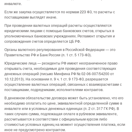
инвалюте.
Если же закупка осуществляется по нормам 223 ФЗ, то расчеты с
поставщиками выглядят иначе.
При проведении валютных операций расчеты осуществляются
юридическими лицами с помощью банковских счетов, открытых в
уполномоченных банковских учреждениях. Регламент открытия и
сопровождения счетов определяется ЦБ РФ.
Органы валютного регулирования в Российской Федерации — это
Правительство РФ и Банк России (п. 1 ст. 5 173-ФЗ).
Юридические лица — резиденты РФ имеют неограниченное право
открывать счета, необходимые для проведения соответствующих
денежных операций (письмо Минфина РФ № 02-06-007/54200 от
10.12.2013). На основании п. 9 ч. 1 ст. 9 173-ФЗ, разрешается
осуществление валютных операций, связанных с взаиморасчетами с
поставщиками, подрядчиками, исполнителями контрактов.
В денежном обязательстве договора может быть установлено, что его
необходимо оплатить по цене, эквивалентной определенной сумме в
инвалюте или в условных денежных единицах (п. 2 ст. 317 ГК РФ). В
таких случаях сумма, подлежащая оплате в рублевом эквиваленте,
рассчитывается в соответствии с официальным курсом либо
стоимостью условных единиц на момент осуществления платежа, если
иное не предусмотрено контрактом.