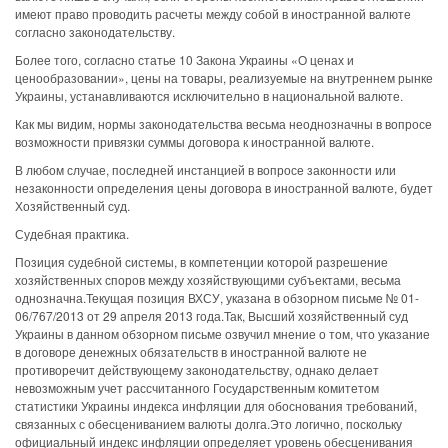
имеют право проводить расчеты между собой в иностранной валюте
согласно законодательству.
Более того, согласно статье 10 Закона Украины «О ценах и
ценообразовании», цены на товары, реализуемые на внутреннем рынке
Украины, устанавливаются исключительно в национальной валюте.
Как мы видим, нормы законодательства весьма неоднозначны в вопросе
возможности привязки суммы договора к иностранной валюте.
В любом случае, последней инстанцией в вопросе законности или
незаконности определения цены договора в иностранной валюте, будет
Хозяйственный суд.
Судебная практика.
Позиция судебной системы, в компетенции которой разрешение
хозяйственных споров между хозяйствующими субъектами, весьма
однозначна.Текущая позиция ВХСУ, указана в обзорном письме № 01-
06/767/2013 от 29 апреля 2013 года.Так, Высший хозяйственный суд
Украины в данном обзорном письме озвучил мнение о том, что указание
в договоре денежных обязательств в иностранной валюте не
противоречит действующему законодательству, однако делает
невозможным учет рассчитанного Государственным комитетом
статистики Украины индекса инфляции для обоснования требований,
связанных с обесцениванием валюты долга.Это логично, поскольку
официальный индекс инфляции определяет уровень обесценивания