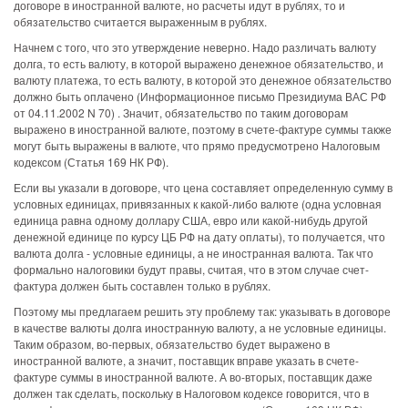
договоре в иностранной валюте, но расчеты идут в рублях, то и
обязательство считается выраженным в рублях.
Начнем с того, что это утверждение неверно. Надо различать валюту
долга, то есть валюту, в которой выражено денежное обязательство, и
валюту платежа, то есть валюту, в которой это денежное обязательство
должно быть оплачено (Информационное письмо Президиума ВАС РФ
от 04.11.2002 N 70) . Значит, обязательство по таким договорам
выражено в иностранной валюте, поэтому в счете-фактуре суммы также
могут быть выражены в валюте, что прямо предусмотрено Налоговым
кодексом (Статья 169 НК РФ).
Если вы указали в договоре, что цена составляет определенную сумму в
условных единицах, привязанных к какой-либо валюте (одна условная
единица равна одному доллару США, евро или какой-нибудь другой
денежной единице по курсу ЦБ РФ на дату оплаты), то получается, что
валюта долга - условные единицы, а не иностранная валюта. Так что
формально налоговики будут правы, считая, что в этом случае счет-
фактура должен быть составлен только в рублях.
Поэтому мы предлагаем решить эту проблему так: указывать в договоре
в качестве валюты долга иностранную валюту, а не условные единицы.
Таким образом, во-первых, обязательство будет выражено в
иностранной валюте, а значит, поставщик вправе указать в счете-
фактуре суммы в иностранной валюте. А во-вторых, поставщик даже
должен так сделать, поскольку в Налоговом кодексе говорится, что в