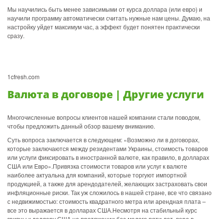
Мы научились быть менее зависимыми от курса доллара (или евро) и
научили программу автоматически считать нужные нам цены. Думаю, на
настройку уйдет максимум час, а эффект будет понятен практически
сразу.
1cfresh.com
Валюта в договоре | Другие услуги
Многочисленные вопросы клиентов нашей компании стали поводом,
чтобы предложить данный обзор вашему вниманию.
Суть вопроса заключается в следующем: «Возможно ли в договорах,
которые заключаются между резидентами Украины, стоимость товаров
или услуги фиксировать в иностранной валюте, как правило, в долларах
США или Евро».Привязка стоимости товаров или услуг к валюте
наиболее актуальна для компаний, которые торгуют импортной
продукцией, а также для арендодателей, желающих застраховать свои
инфляционные риски. Так уж сложилось в нашей стране, все что связано
с недвижимостью: стоимость квадратного метра или арендная плата –
все это выражается в долларах США.Несмотря на стабильный курс
гривны к доллару США на протяжении без малого пяти лет, вера в