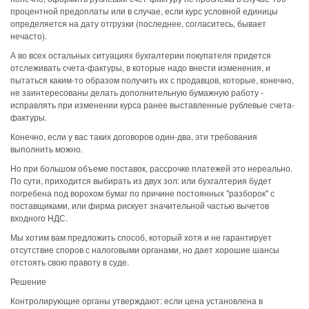
процентной предоплаты или в случае, если курс условной единицы
определяется на дату отгрузки (последнее, согласитесь, бывает
нечасто).
А во всех остальных ситуациях бухгалтерии покупателя придется
отслеживать счета-фактуры, в которые надо внести изменения, и
пытаться каким-то образом получить их с продавцов, которые, конечно,
не заинтересованы делать дополнительную бумажную работу -
исправлять при изменении курса ранее выставленные рублевые счета-
фактуры.
Конечно, если у вас таких договоров один-два, эти требования
выполнить можно.
Но при большом объеме поставок, рассрочке платежей это нереально.
По сути, приходится выбирать из двух зол: или бухгалтерия будет
погребена под ворохом бумаг по причине постоянных "разборок" с
поставщиками, или фирма рискует значительной частью вычетов
входного НДС.
Мы хотим вам предложить способ, который хотя и не гарантирует
отсутствие споров с налоговыми органами, но дает хорошие шансы
отстоять свою правоту в суде.
Решение
Контролирующие органы утверждают: если цена установлена в