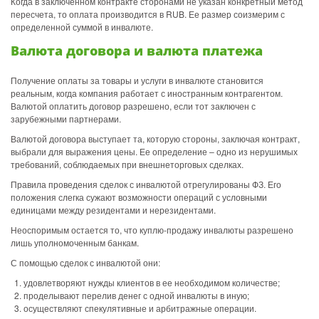
Когда в заключенном контракте сторонами не указан конкретный метод
пересчета, то оплата производится в RUB. Ее размер соизмерим с
определенной суммой в инвалюте.
Валюта договора и валюта платежа
Получение оплаты за товары и услуги в инвалюте становится
реальным, когда компания работает с иностранным контрагентом.
Валютой оплатить договор разрешено, если тот заключен с
зарубежными партнерами.
Валютой договора выступает та, которую стороны, заключая контракт,
выбрали для выражения цены. Ее определение – одно из нерушимых
требований, соблюдаемых при внешнеторговых сделках.
Правила проведения сделок с инвалютой отрегулированы ФЗ. Его
положения слегка сужают возможности операций с условными
единицами между резидентами и нерезидентами.
Неоспоримым остается то, что куплю-продажу инвалюты разрешено
лишь уполномоченным банкам.
С помощью сделок с инвалютой они:
удовлетворяют нужды клиентов в ее необходимом количестве;
проделывают перелив денег с одной инвалюты в иную;
осуществляют спекулятивные и арбитражные операции.