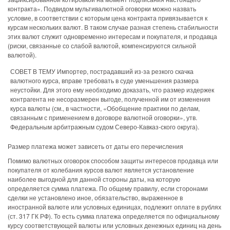
контракта». Подвидом мультивалютной оговорки можно назвать
условие, в соответствии с которым цена контракта привязывается к
курсам нескольких валют. В таком случае разная степень стабильности
этих валют служит одновременно интересам и покупателя, и продавца
(риски, связанные со слабой валютой, компенсируются сильной
валютой).
СОВЕТ В ТЕМУ Импортер, пострадавший из-за резкого скачка
валютного курса, вправе требовать в суде уменьшения размера
неустойки. Для этого ему необходимо доказать, что размер издержек
контрагента не несоразмерен выгоде, полученной им от изменения
курса валюты (см., в частности, «Обобщение практики по делам,
связанным с применением в договоре валютной оговорки», утв.
Федеральным арбитражным судом Северо-Кавказ-ского округа).
Размер платежа может зависеть от даты его перечисления
Помимо валютных оговорок способом защиты интересов продавца или
покупателя от колебания курсов валют является установление
наиболее выгодной для данной стороны даты, на которую
определяется сумма платежа. По общему правилу, если сторонами
сделки не установлено иное, обязательство, выраженное в
иностранной валюте или условных единицах, подлежит оплате в рублях
(ст. 317 ГК РФ). То есть сумма платежа определяется по официальному
курсу соответствующей валюты или условных денежных единиц на день