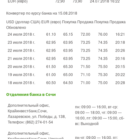
EUR (евро)
72,90
73,90
24.07.2018 16:22
Конвертер по курсу банка на 15.08.2018
USD (доллар США) EUR (евро) Покупка Продажа Покупка Продажа
Обновлено
24 июля 2018 г.
61.10
65.15
72.00
76.00
16:21
23 июля 2018 г.
62.95
63.95
73.25
74.35
20:18
22 июля 2018 г.
62.95
63.95
73.25
74.35
20:26
21 июля 2018 г.
62.95
63.95
73.25
74.35
20:16
20 июля 2018 г.
61.50
65.30
71.50
75.50
20:15
19 июля 2018 г.
61.00
65.00
71.10
75.30
20:22
18 июля 2018 г.
60.50
64.50
71.00
75.00
20:28
Отделения банка в Сочи
Дополнительный офис,
пн: 09:00 — 16:00, вт-ср:
Крайинвестбанк,Сочи,
09:00 — 18:00, чт: 09:00 —
Лазаревское, ул. Победы, д. 138,
16:00, пт: 09:00 — 15:00, сб-
Телефон: (862) 274-01-54
вс: Выходной
Дополнительный офис,
пн-чт: 09:00 — 16:00, пт:
Крайинвестбанк,Сочи, Цветной