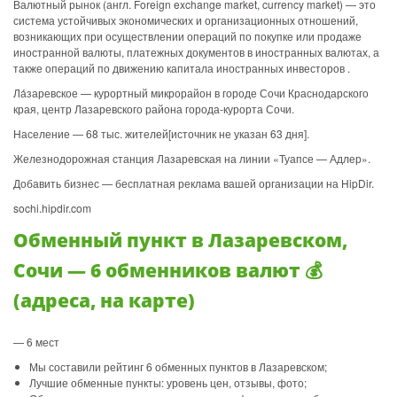
Валютный рынок (англ. Foreign exchange market, currency market) — это
система устойчивых экономических и организационных отношений,
возникающих при осуществлении операций по покупке или продаже
иностранной валюты, платежных документов в иностранных валютах, а
также операций по движению капитала иностранных инвесторов .
Ла́заревское — курортный микрорайон в городе Сочи Краснодарского
края, центр Лазаревского района города-курорта Сочи.
Население — 68 тыс. жителей[источник не указан 63 дня].
Железнодорожная станция Лазаревская на линии «Туапсе — Адлер».
Добавить бизнес — бесплатная реклама вашей организации на HipDir.
sochi.hipdir.com
Обменный пункт в Лазаревском,
Сочи — 6 обменников валют 💰
(адреса, на карте)
— 6 мест
Мы составили рейтинг 6 обменных пунктов в Лазаревском;
Лучшие обменные пункты: уровень цен, отзывы, фото;