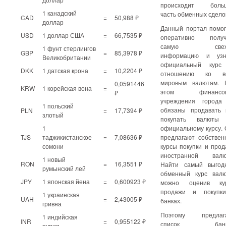
происходит боль
1 канадский
часть обменных сдело
CAD
=
50,988 ₽
доллар
Данный портал помог
USD
1 доллар США
=
66,7535 ₽
оперативно получ
самую свеж
1 фунт стерлингов
GBP
=
85,3978 ₽
информацию и узн
Великобритании
официальный курс
DKK
1 датская крона
=
10,2204 ₽
отношению ко в
мировым валютам. 
0,0591446
KRW
1 корейская вона
=
этом финансов
₽
учреждения города
1 польский
обязаны продавать 
PLN
=
17,7394 ₽
злотый
покупать валюты
1
официальному курсу.
TJS
таджикистанское
=
7,08636 ₽
предлагают собствен
сомони
курсы покупки и про
иностранной валю
1 новый
RON
=
16,3551 ₽
Найти самый выгод
румынский лей
обменный курс валю
JPY
1 японская йена
=
0,600923 ₽
можно оценив ку
продажи и покупк
1 украинская
UAH
=
2,43005 ₽
банках.
гривна
Поэтому предлаг
1 индийская
INR
=
0,955122 ₽
список банко
рупия