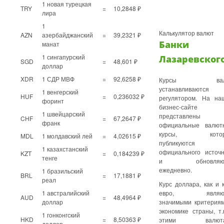
1 новая турецкая
TRY
=
10,2848 ₽
лира
1
Калькулятор валют
AZN
азербайджанский
=
39,2321 ₽
Банки
манат
1 сингапурский
Лазаревског
SGD
=
48,601 ₽
доллар
XDR
1 СДР МВФ
=
92,6258 ₽
Курсы вал
устанавливаются
1 венгерский
HUF
=
0,236032 ₽
регулятором. На на
форинт
бизнес-сайте
1 швейцарский
представлены
CHF
=
67,2647 ₽
франк
официальные валют
курсы, котор
MDL
1 молдавский лей
=
4,02615 ₽
публикуются 
1 казахстанский
официального источн
KZT
=
0,184239 ₽
тенге
и обновляют
ежедневно.
1 бразильский
BRL
=
17,1881 ₽
реал
Курс доллара, как и 
1 австралийский
евро, являют
AUD
=
48,4964 ₽
доллар
значимыми критериям
экономике страны, т.
1 гонконгский
HKD
=
8,50363 ₽
этими валюта
доллар