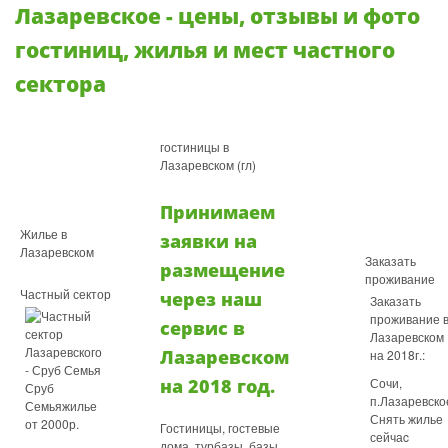
Лазаревское - цены, отзывы и фото
гостиниц, жилья и мест частного
сектора
гостиницы в
Лазаревском (гл)
Принимаем
Жилье в
заявки на
Лазаревском
Заказать
размещение
проживание
Частный сектор
через наш
Заказать
проживание 
сервис в
Лазаревском
Лазаревском
на 2018г.:
Сочи,
на 2018 год.
Сруб
п.Лазаревск
Семьяжилье
Снять жилье
от 2000р.
Гостиницы, гостевые
сейчаc
дома, турбазы, базы