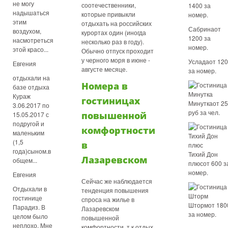
не могу
соотечественники,
1400 за
надышаться
которые привыкли
номер.
этим
отдыхать на российских
Сабринаот
воздухом,
курортах один (иногда
1200 за
насмотреться
несколько раз в году).
номер.
этой красо...
Обычно отпуск проходит
у черного моря в июне -
Усладаот 12
Евгения
августе месяце.
за номер.
отдыхали на
Номера в
базе отдыха
Кураж
гостиницах
Минуткаот 2
3.06.2017 по
руб за чел.
повышенной
15.05.2017 с
подругой и
комфортности
маленьким
(1,5
в
года)сыном.в
Тихий Дон
Лазаревском
общем...
плюсот 600 з
номер.
Евгения
Сейчас же наблюдается
Отдыхали в
тенденция повышения
гостинице
спроса на жилье в
Штормот 180
Парадиз. В
Лазаревском
за номер.
целом было
повышенной
неплохо. Мне
комфортности, т.к отдых