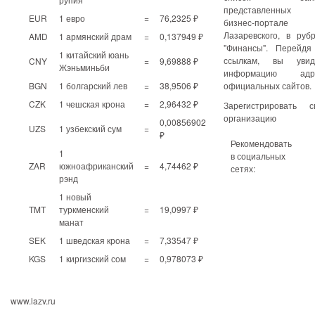
представленных
EUR
1 евро
=
76,2325 ₽
бизнес-портале
Лазаревского, в руб
AMD
1 армянский драм
=
0,137949 ₽
"Финансы". Перейдя
1 китайский юань
ссылкам, вы увид
CNY
=
9,69888 ₽
Жэньминьби
информацию адр
BGN
1 болгарский лев
=
38,9506 ₽
официальных сайтов.
CZK
1 чешская крона
=
2,96432 ₽
Зарегистрировать с
организацию
0,00856902
UZS
1 узбекский сум
=
₽
Рекомендовать
1
в социальных
ZAR
южноафриканский
=
4,74462 ₽
сетях:
рэнд
1 новый
TMT
туркменский
=
19,0997 ₽
манат
SEK
1 шведская крона
=
7,33547 ₽
KGS
1 киргизский сом
=
0,978073 ₽
www.lazv.ru