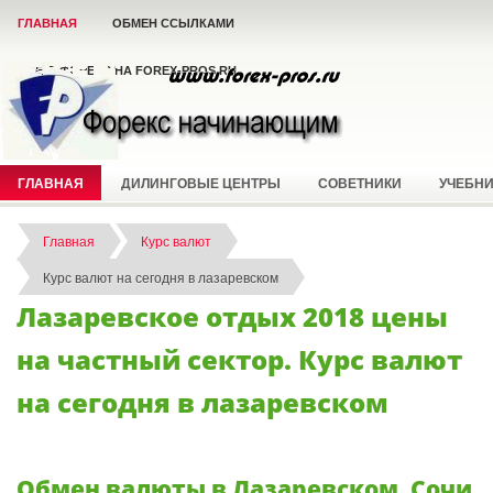
ГЛАВНАЯ
ОБМЕН ССЫЛКАМИ
ВСЁ О ФОРЕКС НА FOREX-PROS.RU
ГЛАВНАЯ
ДИЛИНГОВЫЕ ЦЕНТРЫ
СОВЕТНИКИ
УЧЕБН
Главная
Курс валют
Курс валют на сегодня в лазаревском
Лазаревское отдых 2018 цены
на частный сектор. Курс валют
на сегодня в лазаревском
Обмен валюты в Лазаревском, Сочи