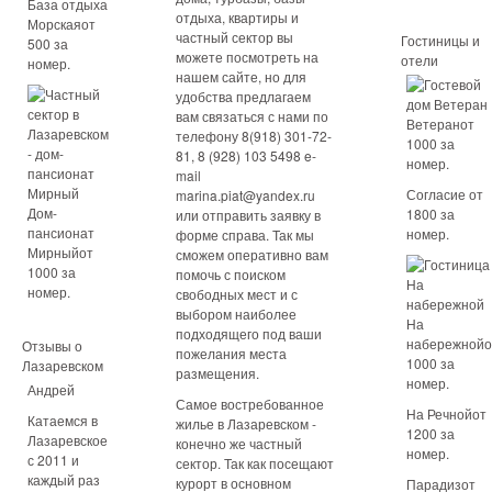
База отдыха
отдыха, квартиры и
Морскаяот
частный сектор вы
Гостиницы и
500 за
можете посмотреть на
отели
номер.
нашем сайте, но для
удобства предлагаем
вам связаться с нами по
Ветеранот
телефону 8(918) 301-72-
1000 за
81, 8 (928) 103 5498 e-
номер.
mail
Согласие от
marina.piat@yandex.ru
Дом-
1800 за
или отправить заявку в
пансионат
номер.
форме справа. Так мы
Мирныйот
сможем оперативно вам
1000 за
помочь с поиском
номер.
свободных мест и с
выбором наиболее
На
подходящего под ваши
набережнойо
Отзывы о
пожелания места
1000 за
Лазаревском
размещения.
номер.
Андрей
Самое востребованное
На Речнойот
Катаемся в
жилье в Лазаревском -
1200 за
Лазаревское
конечно же частный
номер.
с 2011 и
сектор. Так как посещают
каждый раз
курорт в основном
Парадизот