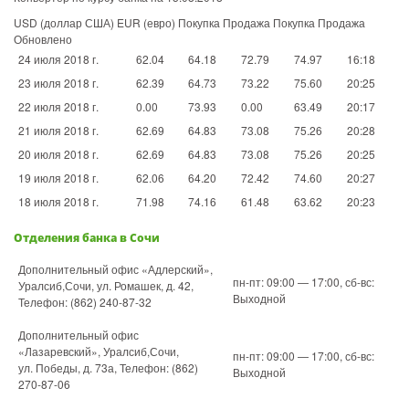
USD (доллар США) EUR (евро) Покупка Продажа Покупка Продажа
Обновлено
24 июля 2018 г.
62.04
64.18
72.79
74.97
16:18
23 июля 2018 г.
62.39
64.73
73.22
75.60
20:25
22 июля 2018 г.
0.00
73.93
0.00
63.49
20:17
21 июля 2018 г.
62.69
64.83
73.08
75.26
20:28
20 июля 2018 г.
62.69
64.83
73.08
75.26
20:25
19 июля 2018 г.
62.06
64.20
72.42
74.60
20:27
18 июля 2018 г.
71.98
74.16
61.48
63.62
20:23
Отделения банка в Сочи
Дополнительный офис «Адлерский»,
пн-пт: 09:00 — 17:00, сб-вс:
Уралсиб,Сочи, ул. Ромашек, д. 42,
Выходной
Телефон: (862) 240-87-32
Дополнительный офис
«Лазаревский», Уралсиб,Сочи,
пн-пт: 09:00 — 17:00, сб-вс:
ул. Победы, д. 73а, Телефон: (862)
Выходной
270-87-06