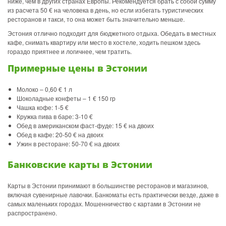
ниже, чем в других странах Европы. Рекомендуется брать с собой сумму
из расчета 50 € на человека в день, но если избегать туристических
ресторанов и такси, то она может быть значительно меньше.
Эстония отлично подходит для бюджетного отдыха. Обедать в местных
кафе, снимать квартиру или место в хостеле, ходить пешком здесь
гораздо приятнее и логичнее, чем тратить.
Примерные цены в Эстонии
Молоко – 0,60 € 1 л
Шоколадные конфеты – 1 € 150 гр
Чашка кофе: 1-5 €
Кружка пива в баре: 3-10 €
Обед в американском фаст-фуде: 15 € на двоих
Обед в кафе: 20-50 € на двоих
Ужин в ресторане: 50-70 € на двоих
Банковские карты в Эстонии
Карты в Эстонии принимают в большинстве ресторанов и магазинов,
включая сувенирные лавочки. Банкоматы есть практически везде, даже в
самых маленьких городах. Мошенничество с картами в Эстонии не
распространено.