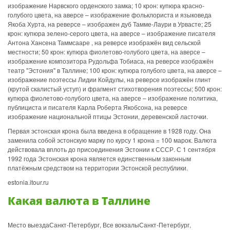
изображение Нарвского орденского замка; 10 крон: купюра красно-
голубого цвета, на аверсе – изображение фольклориста и языковеда
Якоба Хурта, на реверсе – изображен дуб Тамме-Лаури в Урвасте; 25
крон: купюра зелено-серого цвета, на аверсе – изображение писателя
Антона Хансена Таммсааре , на реверсе изображён вид сельской
местности; 50 крон: купюра фиолетово-голубого цвета, на аверсе –
изображение композитора Рудольфа Тобиаса, на реверсе изображён
театр "Эстония" в Таллине; 100 крон: купюра голубого цвета, на аверсе –
изображение поэтессы Лидии Койдулы, на реверсе изображён глинт
(крутой скалистый уступ) и фрагмент стихотворения поэтессы; 500 крон:
купюра фиолетово-голубого цвета, на аверсе – изображение политика,
публициста и писателя Карла Роберта Якобсона, на реверсе
изображение национальной птицы Эстонии, деревенской ласточки.
Первая эстонская крона была введена в обращение в 1928 году. Она
заменила собой эстонскую марку по курсу 1 крона = 100 марок. Валюта
действовала вплоть до присоединения Эстонии к СССР. С 1 сентября
1992 года Эстонская крона является единственным законным
платёжным средством на территории Эстонской республики.
estonia.itour.ru
Какая валюта в Таллине
Место выездаСанкт-Петербург, Все вокзалыСанкт-Петербург,