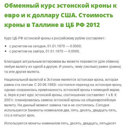
Обменный курс эстонской кроны к
евро и к доллару США. Стоимость
кроны в Таллине в ЦБ РФ 2012
Курс ЦБ РФ эстонской кроны к российскому рублю составляет:
с расчетом на сегодня, 01.01.1970 — 0.0000;
с расчетом на завтра, 01.01.1970 — 0.0000.
Благодаря актуальным котировкам вы можете перевести (для обмена)
любую валюту из одной в другую. И узнать, чему (сколько) равен (равна)
та или другая валюта.
Национальной валютой в Эстонии является эстонская крона, которая
равна ста сентам. С 20.06.1992г. состоялся переход на эстонскую крону,
однако сохранилась привязанность эстонской кроны к немецкой марке,
и, беря в учет курс эстонской кроны, соотношение составляет 1 к 8. К
2001г. планировалась замена эстонской кроны на общеевропейскую
валюту. На данный момент замена так и не состоялась. Сегодня
используются банкноты номиналом два, пять, десять, двадцать пять,
сто и пятьсот крон.
Используются монеты номиналом пять, десять, двадцать, пятьдесят