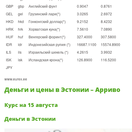
GBP
gbp
Английский фунт
0.9047
0.8761
GEL
gel
Грузинский лари(*)
3.0265
2.6972
HKD
hkd
Гонконгский доллар(*)
9.2152
8.4232
HRK
hrk
Хорватская куна(*)
7.5610
7.0890
HUF
huf
Венгерский форинт(*)
327.4000
307.5800
IDR
idr
Индонезийская рупия (*)
16687.1100
15574.8900
ILS
ils
Израильский шекель (*)
4.2615
3.9932
ISK
isk
Исландская крона(*)
126.8900
116.5200
JPY
www.eurex.ee
Деньги и цены в Эстонии – Арриво
Курс на 15 августа
Деньги в Эстонии