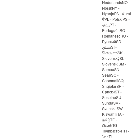
NederlandsNO -
NorskNY -
NyanjaPA - ਪੰਜਾਬੀ
ਦੇPL - PolskiPS -
پښتوPT -
PortuguêsRO -
RomânescRU -
РусскийSD -
سنڌيSI -
සිංහලයන්SK -
SlovenskýSL -
SlovenskiSM -
SamoaSN -
SeanSO -
SoomaaliSQ -
ShqiptarSR -
СрпскиST -
SesothoSU -
SundaSV -
SvenskaSW -
KiswahiliTA -
தமிழ்TE -
తెలుగుTG -
ТоҷикистонTH -
ไทยTL -