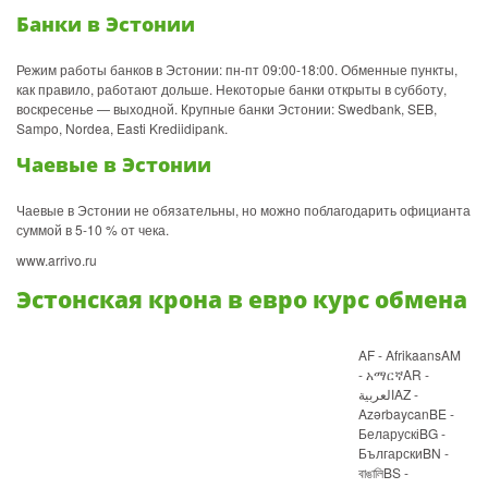
Банки в Эстонии
Режим работы банков в Эстонии: пн-пт 09:00-18:00. Обменные пункты,
как правило, работают дольше. Некоторые банки открыты в субботу,
воскресенье — выходной. Крупные банки Эстонии: Swedbank, SEB,
Sampo, Nordea, Easti Krediidipank.
Чаевые в Эстонии
Чаевые в Эстонии не обязательны, но можно поблагодарить официанта
суммой в 5-10 % от чека.
www.arrivo.ru
Эстонская крона в евро курс обмена
AF - AfrikaansAM
- አማርኛAR -
العربيةAZ -
AzərbaycanBE -
БеларускіBG -
БългарскиBN -
বাঙালিBS -