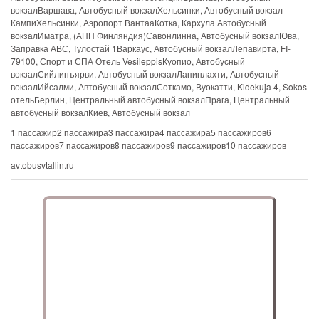
вокзалВаршава, Автобусный вокзалХельсинки, Автобусный вокзал
КампиХельсинки, Аэропорт ВантааКотка, Кархула Автобусный
вокзалИматра, (АПП Финляндия)Савонлинна, Автобусный вокзалЮва,
Заправка АВС, Тулостай 1Варкаус, Автобусный вокзалЛепавирта, FI-
79100, Спорт и СПА Отель VesileppisКуопио, Автобусный
вокзалСийлинъярви, Автобусный вокзалЛапинлахти, Автобусный
вокзалИйсалми, Автобусный вокзалСоткамо, Вуокатти, Kidekuja 4, Sokos
отельБерлин, Центральный автобусный вокзалПрага, Центральный
автобусный вокзалКиев, Автобусный вокзал
1 пассажир2 пассажира3 пассажира4 пассажира5 пассажиров6
пассажиров7 пассажиров8 пассажиров9 пассажиров10 пассажиров
avtobusvtallin.ru