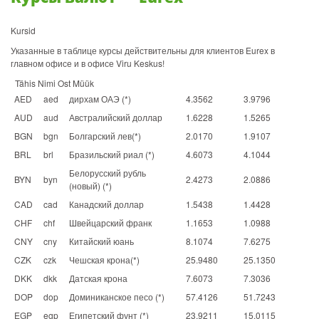
Kursid
Указанные в таблице курсы действительны для клиентов Eurex в
главном офисе и в офисе Viru Keskus!
Tähis Nimi Ost Müük
AED
aed
дирхам ОАЭ (*)
4.3562
3.9796
AUD
aud
Австралийский доллар
1.6228
1.5265
BGN
bgn
Болгарский лев(*)
2.0170
1.9107
BRL
brl
Бразильский риал (*)
4.6073
4.1044
Белорусский рубль
BYN
byn
2.4273
2.0886
(новый) (*)
CAD
cad
Канадский доллар
1.5438
1.4428
CHF
chf
Швейцарский франк
1.1653
1.0988
CNY
cny
Китайский юань
8.1074
7.6275
CZK
czk
Чешская крона(*)
25.9480
25.1350
DKK
dkk
Датская крона
7.6073
7.3036
DOP
dop
Доминиканское песо (*)
57.4126
51.7243
EGP
egp
Египетский фунт (*)
23.9211
15.0115