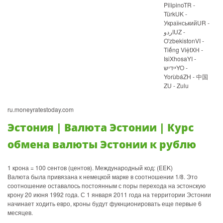
PilipinoTR -
TürkUK -
УкраїнськийUR -
اردوUZ -
O'zbekistonVI -
Tiếng ViệtXH -
IsiXhosaYI -
ייִדישYO -
YorùbáZH - 中国
ZU - Zulu
ru.moneyratestoday.com
Эстония | Валюта Эстонии | Курс
обмена валюты Эстонии к рублю
1 крона = 100 сентов (центов). Международный код: (EEK)
Валюта была привязана к немецкой марке в соотношении 1/8. Это
соотношение оставалось постоянным с поры перехода на эстонскую
крону 20 июня 1992 года. С 1 января 2011 года на территории Эстонии
начинает ходить евро, кроны будут фукнционировать еще первые 6
месяцев.