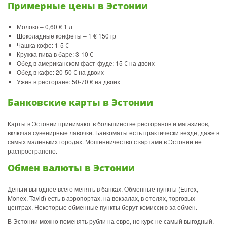
Примерные цены в Эстонии
Молоко – 0,60 € 1 л
Шоколадные конфеты – 1 € 150 гр
Чашка кофе: 1-5 €
Кружка пива в баре: 3-10 €
Обед в американском фаст-фуде: 15 € на двоих
Обед в кафе: 20-50 € на двоих
Ужин в ресторане: 50-70 € на двоих
Банковские карты в Эстонии
Карты в Эстонии принимают в большинстве ресторанов и магазинов,
включая сувенирные лавочки. Банкоматы есть практически везде, даже в
самых маленьких городах. Мошенничество с картами в Эстонии не
распространено.
Обмен валюты в Эстонии
Деньги выгоднее всего менять в банках. Обменные пункты (Eurex,
Monex, Tavid) есть в аэропортах, на вокзалах, в отелях, торговых
центрах. Некоторые обменные пункты берут комиссию за обмен.
В Эстонии можно поменять рубли на евро, но курс не самый выгодный.