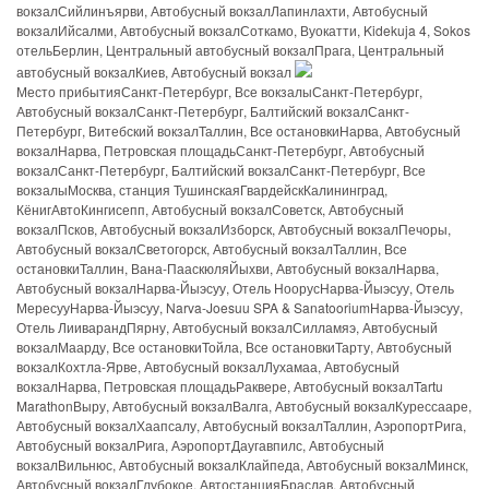
вокзалСийлинъярви, Автобусный вокзалЛапинлахти, Автобусный
вокзалИйсалми, Автобусный вокзалСоткамо, Вуокатти, Kidekuja 4, Sokos
отельБерлин, Центральный автобусный вокзалПрага, Центральный
автобусный вокзалКиев, Автобусный вокзал
Место прибытияСанкт-Петербург, Все вокзалыСанкт-Петербург,
Автобусный вокзалСанкт-Петербург, Балтийский вокзалСанкт-
Петербург, Витебский вокзалТаллин, Все остановкиНарва, Автобусный
вокзалНарва, Петровская площадьСанкт-Петербург, Автобусный
вокзалСанкт-Петербург, Балтийский вокзалСанкт-Петербург, Все
вокзалыМосква, станция ТушинскаяГвардейскКалининград,
КёнигАвтоКингисепп, Автобусный вокзалСоветск, Автобусный
вокзалПсков, Автобусный вокзалИзборск, Автобусный вокзалПечоры,
Автобусный вокзалСветогорск, Автобусный вокзалТаллин, Все
остановкиТаллин, Вана-ПааскюляЙыхви, Автобусный вокзалНарва,
Автобусный вокзалНарва-Йыэсуу, Отель НоорусНарва-Йыэсуу, Отель
МересууНарва-Йыэсуу, Narva-Joesuu SPA & SanatooriumНарва-Йыэсуу,
Отель ЛииварандПярну, Автобусный вокзалСилламяэ, Автобусный
вокзалМаарду, Все остановкиТойла, Все остановкиТарту, Автобусный
вокзалКохтла-Ярве, Автобусный вокзалЛухамаа, Автобусный
вокзалНарва, Петровская площадьРаквере, Автобусный вокзалTartu
MarathonВыру, Автобусный вокзалВалга, Автобусный вокзалКурессааре,
Автобусный вокзалХаапсалу, Автобусный вокзалТаллин, АэропортРига,
Автобусный вокзалРига, АэропортДаугавпилс, Автобусный
вокзалВильнюс, Автобусный вокзалКлайпеда, Автобусный вокзалМинск,
Автобусный вокзалГлубокое, АвтостанцияБраслав, Автобусный