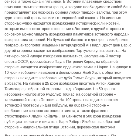
сентов, а также одна и пять крон. В Эстонии платежным средством
признана только эстонская крона, и в случае необходимости любой банк
предоставляет возможность обмена любой твердой валюты, при этом
курс эстонской кроны зависит от европейской валюты. На лицевых
сторонах купюр находятся изображения исторических личностей,
которые имеют некоторое отношение к Эстонии, с другой стороны в
основном можно увидеть изображения памятников эстонского народа и
исторических строений. На бумажной банкноте в две кроны изображен
географ, антрополог, академик Петербургской АН Карл Эрнст фон Бэр, с
другой стороны находится изображение Тартуского университета. На
пятикроновой купюре изображен шахматист, Заслуженный мастер
спорта СССР, гроссмейстер Пауль Петрович Керес, на обратной
стороне находится изображение орденского замка в Нарве. На купюре в
10 крон изображен языковед и фольклорист Якоб Хурт, с обратной
стороны находится изображение дуба Тамме-Лаури, который находится
в Урвасте. На купюре в 25 крон изображен писатель Антон Хансен
Таммсааре, с обратной стороны – вид в Варгамяе. На 50 кронах
изображен композитор Рудольф Тобиас, на обратной стороне –
таллиннский театр «Эстония». На 100 кронах находится портрет
эстонской поэтессы Лидии Койдулы, на обратной стороне –
изображение северно-эстонского глинта, а также фрагмент
стихотворения Лидии Койдулы. На банкноте в 500 крон изображен
публицист, политик и писатель Карл Роберт Якобсон, на обратной
стороне – национальная птица Эстонии, деревенская ласточка.
Есть один интересный факт, касающийся эстонской валюты. Он