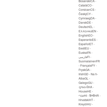
BosanskiCA -
CatalàCO -
CorsicanCS -
ČeskýCY -
CymraegDA -
DanskDE -
DeutschEL -
ΕλληνικάEN -
EnglishEO -
EsperantoES -
EspañolET -
EestiEU -
EuskalFA -
فارسیFI -
SuomalainenFR
- FrançaisFY -
FryskGA -
IrishGD - Na h-
AlbaGL -
GalegoGU -
ગુજરાતીHA -
HouseHE -
עבריHI - हिन्दीHR -
HrvatskiHT -
KreyòlHU -