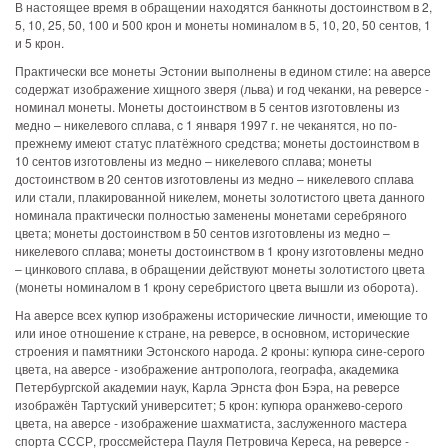
В настоящее время в обращении находятся банкноты достоинством в 2,
5, 10, 25, 50, 100 и 500 крон и монеты номиналом в 5, 10, 20, 50 сентов, 1
и 5 крон.
Практически все монеты Эстонии выполнены в едином стиле: на аверсе
содержат изображение хищного зверя (льва) и год чеканки, на реверсе -
номинал монеты. Монеты достоинством в 5 сентов изготовлены из
медно – никелевого сплава, c 1 января 1997 г. не чеканятся, но по-
прежнему имеют статус платёжного средства; монеты достоинством в
10 сентов изготовлены из медно – никелевого сплава; монеты
достоинством в 20 сентов изготовлены из медно – никелевого сплава
или стали, плакированной никелем, монеты золотистого цвета данного
номинала практически полностью заменены монетами серебряного
цвета; монеты достоинством в 50 сентов изготовлены из медно –
никелевого сплава; монеты достоинством в 1 крону изготовлены медно
– цинкового сплава, в обращении действуют монеты золотистого цвета
(монеты номиналом в 1 крону серебристого цвета вышли из оборота).
На аверсе всех купюр изображены исторические личности, имеющие то
или иное отношение к стране, на реверсе, в основном, исторические
строения и памятники Эстонского народа. 2 кроны: купюра сине-серого
цвета, на аверсе - изображение антрополога, географа, академика
Петербургской академии наук, Карла Эрнста фон Бэра, на реверсе
изображён Тартуский университет; 5 крон: купюра оранжево-серого
цвета, на аверсе - изображение шахматиста, заслуженного мастера
спорта СССР, гроссмейстера Пауля Петровича Кереса, на реверсе -