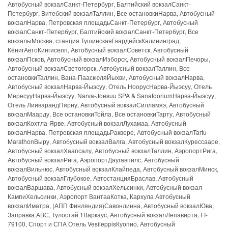
Автобусный вокзалСанкт-Петербург, Балтийский вокзалСанкт-
Петербург, Витебский вокзалТаллин, Все остановкиНарва, Автобусный
вокзалНарва, Петровская площадьСанкт-Петербург, Автобусный
вокзалСанкт-Петербург, Балтийский вокзалСанкт-Петербург, Все
вокзалыМосква, станция ТушинскаяГвардейскКалининград,
КёнигАвтоКингисепп, Автобусный вокзалСоветск, Автобусный
вокзалПсков, Автобусный вокзалИзборск, Автобусный вокзалПечоры,
Автобусный вокзалСветогорск, Автобусный вокзалТаллин, Все
остановкиТаллин, Вана-ПааскюляЙыхви, Автобусный вокзалНарва,
Автобусный вокзалНарва-Йыэсуу, Отель НоорусНарва-Йыэсуу, Отель
МересууНарва-Йыэсуу, Narva-Joesuu SPA & SanatooriumНарва-Йыэсуу,
Отель ЛииварандПярну, Автобусный вокзалСилламяэ, Автобусный
вокзалМаарду, Все остановкиТойла, Все остановкиТарту, Автобусный
вокзалКохтла-Ярве, Автобусный вокзалЛухамаа, Автобусный
вокзалНарва, Петровская площадьРаквере, Автобусный вокзалTartu
MarathonВыру, Автобусный вокзалВалга, Автобусный вокзалКурессааре,
Автобусный вокзалХаапсалу, Автобусный вокзалТаллин, АэропортРига,
Автобусный вокзалРига, АэропортДаугавпилс, Автобусный
вокзалВильнюс, Автобусный вокзалКлайпеда, Автобусный вокзалМинск,
Автобусный вокзалГлубокое, АвтостанцияБраслав, Автобусный
вокзалВаршава, Автобусный вокзалХельсинки, Автобусный вокзал
КампиХельсинки, Аэропорт ВантааКотка, Кархула Автобусный
вокзалИматра, (АПП Финляндия)Савонлинна, Автобусный вокзалЮва,
Заправка АВС, Тулостай 1Варкаус, Автобусный вокзалЛепавирта, FI-
79100, Спорт и СПА Отель VesileppisКуопио, Автобусный