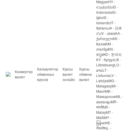
MagyarHY -
ՀայերենID -
IndonesiaIG -
IgboIS -
IcelandicIT -
ItalianoJA - 日本
のJV - JawaKA -
ქართულიKK -
ҚазақKM -
ភាសាខ្មែរKN -
ಕನ್ನಡKO - 한국의
KY - KyrgyzLB -
LëtzebuergLO -
Калькулятор
Курсы
Курсы
ລາວLT -
Конвертер
обменных
валют
обмена
LietuvosLV -
валют
курсов
онлайн
валют
LatvijasMG -
MalagasyMI -
MaoriMK -
МакедонскиML -
മലയാളംMR -
मराठीMS -
MalayMT -
MaltiMY -
မြန်မာNE -
नेपालीNL -