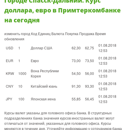
городе Спасск-Дальний. Курс
доллара, евро в Примтеркомбанке
на сегодня
изменить город Код Единиц Валюта Покупка Продажа Время
обновления
01.08.2018
USD
1
Доллар США
62,30
62,75
12:53
01.08.2018
EUR
1
Евро
73,00
73,50
12:53
Вона Республики
01.08.2018
KRW
1000
54,50
56,00
Корея
12:53
01.08.2018
CNY
10
Китайский юань
91,30
93,30
12:53
01.08.2018
JPY
100
Японская иена
55,85
56,45
12:53
Курсы валют указаны для головного офиса банка. В структурных
подразделениях банка значения курсов иностранных валют могут
отличаться от значений, указанных для головного офиса. Курсы
меняются в течение дня. Уточняйте информацию у сотрудников банка