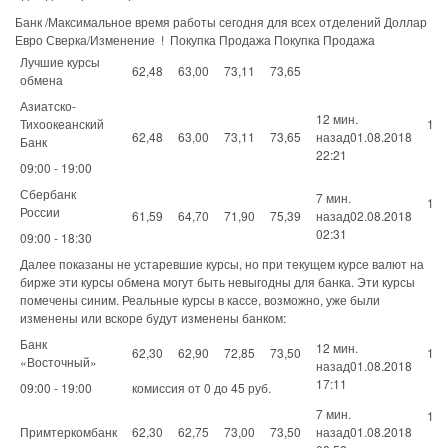
Банк /Максимальное время работы сегодня для всех отделений Доллар
Евро Сверка/Изменение ! Покупка Продажа Покупка Продажа
Лучшие курсы
62,48
63,00
73,11
73,65
обмена
Азиатско-
12 мин.
Тихоокеанский
1
62,48
63,00
73,11
73,65
назад01.08.2018
Банк
22:21
09:00 - 19:00
Сбербанк
7 мин.
1
России
61,59
64,70
71,90
75,39
назад02.08.2018
02:31
09:00 - 18:30
Далее показаны не устаревшие курсы, но при текущем курсе валют на
бирже эти курсы обмена могут быть невыгодны для банка. Эти курсы
помечены синим. Реальные курсы в кассе, возможно, уже были
изменены или вскоре будут изменены банком:
Банк
12 мин.
62,30
62,90
72,85
73,50
1
«Восточный»
назад01.08.2018
17:11
09:00 - 19:00
комиссия от 0 до 45 руб.
7 мин.
1
Примтеркомбанк
62,30
62,75
73,00
73,50
назад01.08.2018