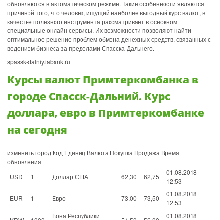
обновляются в автоматическом режиме. Такие особенности являются
причиной того, что человек, ищущий наиболее выгодный курс валют, в
качестве полезного инструмента рассматривает в основном
специальные онлайн сервисы. Их возможности позволяют найти
оптимальное решение проблем обмена денежных средств, связанных с
ведением бизнеса за пределами Спасска-Дальнего.
spassk-dalniy.iabank.ru
Курсы валют Примтеркомбанка в
городе Спасск-Дальний. Курс
доллара, евро в Примтеркомбанке
на сегодня
изменить город Код Единиц Валюта Покупка Продажа Время
обновления
01.08.2018
USD
1
Доллар США
62,30
62,75
12:53
01.08.2018
EUR
1
Евро
73,00
73,50
12:53
Вона Республики
01.08.2018
KRW
1000
54,50
56,00