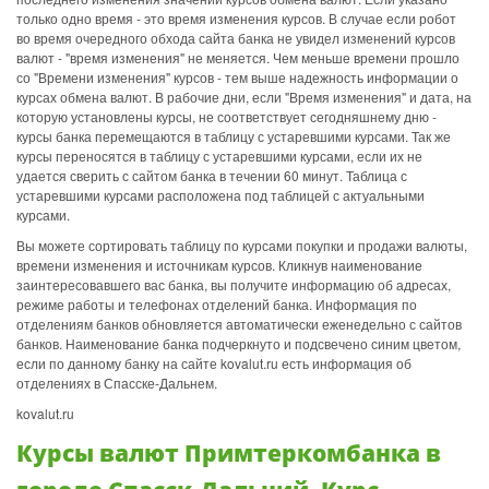
только одно время - это время изменения курсов. В случае если робот
во время очередного обхода сайта банка не увидел изменений курсов
валют - "время изменения" не меняется. Чем меньше времени прошло
со "Времени изменения" курсов - тем выше надежность информации о
курсах обмена валют. В рабочие дни, если "Время изменения" и дата, на
которую установлены курсы, не соответствует сегодняшнему дню -
курсы банка перемещаются в таблицу с устаревшими курсами. Так же
курсы переносятся в таблицу с устаревшими курсами, если их не
удается сверить с сайтом банка в течении 60 минут. Таблица с
устаревшими курсами расположена под таблицей с актуальными
курсами.
Вы можете сортировать таблицу по курсами покупки и продажи валюты,
времени изменения и источникам курсов. Кликнув наименование
заинтересовавшего вас банка, вы получите информацию об адресах,
режиме работы и телефонах отделений банка. Информация по
отделениям банков обновляется автоматически еженедельно с сайтов
банков. Наименование банка подчеркнуто и подсвечено синим цветом,
если по данному банку на сайте kovalut.ru есть информация об
отделениях в Спасске-Дальнем.
kovalut.ru
Курсы валют Примтеркомбанка в