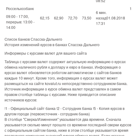
08:52
Россельхозбанк
1
6 мин.
09:00 - 17:00,
62,15
62,90
72,70
73,50
назад01.08.2018
перерыв: 13:00 -
17:31
14:00
Cписок банков Спасска-Дальнего
История изменений курсов в банках Спасска-Дальнего
Информеры с курсами валют для вашего сайта
Таблица с курсами валют содержит актуальную информацию о курсах
обмена наличного рубля к доллару и евро в банках. Информация о
курсах валют обновляется роботом автоматически с сайтов банков
каждые 10 минут. Кроме того, информация о курсах валют может
размещаться на сайте kovalut.ru непосредственно сотрудником банка.
Источник информации о курсе обмена валют представлен в самом
правом столбце таблицы с курсами. Ниже приводится описание
источников курсов:
!1 - Официальный сайт банка !2 - Сотрудник банка !5 - Копия курсов в
другом городе (первоисточник - сотрудник банка)
В столбце "Сверка/Изменения" указывается два времени. Сначала
указывается сколько минут прошло со времени последней сверки курсов
с официальным сайтом банка, ниже в этом столбце указывается время
последнего изменения значений курсов обмена валют. Если указано