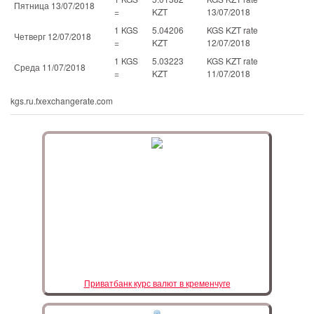
Пятница 13/07/2018
=
KZT
13/07/2018
1 KGS
5.04206
KGS KZT rate
Четверг 12/07/2018
=
KZT
12/07/2018
1 KGS
5.03223
KGS KZT rate
Среда 11/07/2018
=
KZT
11/07/2018
kgs.ru.fxexchangerate.com
Приватбанк курс валют в кременчуге