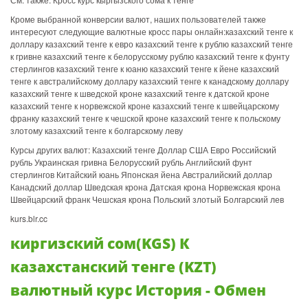
Кроме выбранной конверсии валют, наших пользователей также
интересуют следующие валютные кросс пары онлайн:казахский тенге к
доллару казахский тенге к евро казахский тенге к рублю казахский тенге
к гривне казахский тенге к белорусскому рублю казахский тенге к фунту
стерлингов казахский тенге к юаню казахский тенге к йене казахский
тенге к австралийскому доллару казахский тенге к канадскому доллару
казахский тенге к шведской кроне казахский тенге к датской кроне
казахский тенге к норвежской кроне казахский тенге к швейцарскому
франку казахский тенге к чешской кроне казахский тенге к польскому
злотому казахский тенге к болгарскому леву
Курсы других валют: Казахский тенге Доллар США Евро Российский
рубль Украинская гривна Белорусский рубль Английский фунт
стерлингов Китайский юань Японская йена Австралийский доллар
Канадский доллар Шведская крона Датская крона Норвежская крона
Швейцарский франк Чешская крона Польский злотый Болгарский лев
kurs.blr.cc
киргизский сом(KGS) К
казахстанский тенге (KZT)
валютный курс История - Обмен