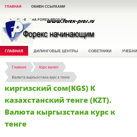
ГЛАВНАЯ
ОБМЕН ССЫЛКАМИ
ВСЁ О ФОРЕКС НА FOREX-PROS.RU
ГЛАВНАЯ
ДИЛИНГОВЫЕ ЦЕНТРЫ
СОВЕТНИКИ
УЧЕБН
Главная
Курс валют
Валюта кыргызстана курс к тенге
киргизский сом(KGS) К
казахстанский тенге (KZT).
Валюта кыргызстана курс к
тенге